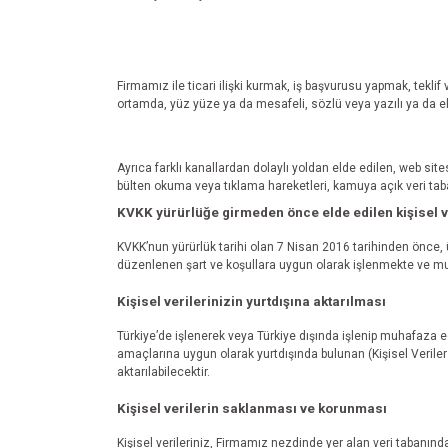
Firmamız ile ticari ilişki kurmak, iş başvurusu yapmak, teklif v
ortamda, yüz yüze ya da mesafeli, sözlü veya yazılı ya da e
Ayrıca farklı kanallardan dolaylı yoldan elde edilen, web sit
bülten okuma veya tıklama hareketleri, kamuya açık veri taba
KVKK yürürlüğe girmeden önce elde edilen kişisel v
KVKK’nun yürürlük tarihi olan 7 Nisan 2016 tarihinden önce, üy
düzenlenen şart ve koşullara uygun olarak işlenmekte ve m
Kişisel verilerinizin yurtdışına aktarılması
Türkiye’de işlenerek veya Türkiye dışında işlenip muhafaza 
amaçlarına uygun olarak yurtdışında bulunan (Kişisel Veriler
aktarılabilecektir.
Kişisel verilerin saklanması ve korunması
Kişisel verileriniz, Firmamız nezdinde yer alan veri tabanı