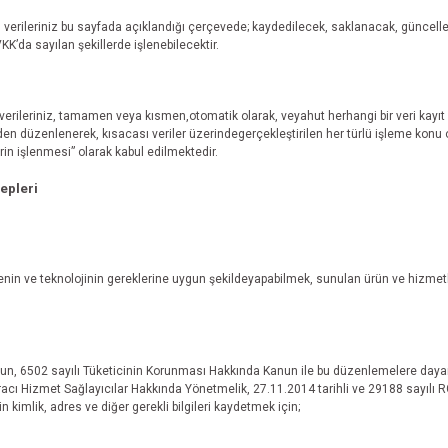
l verileriniz bu sayfada açıklandığı çerçevede; kaydedilecek, saklanacak, güncelle
KK’da sayılan şekillerde işlenebilecektir.
l verileriniz, tamamen veya kısmen,otomatik olarak, veyahut herhangi bir veri kay
niden düzenlenerek, kısacası veriler üzerindegerçekleştirilen her türlü işleme kon
lerin işlenmesi” olarak kabul edilmektedir.
epleri
nin ve teknolojinin gereklerine uygun şekildeyapabilmek, sunulan ürün ve hizmetler
un, 6502 sayılı Tüketicinin Korunması Hakkında Kanun ile bu düzenlemelere dayana
racı Hizmet Sağlayıcılar Hakkında Yönetmelik, 27.11.2014 tarihli ve 29188 sayılı
in kimlik, adres ve diğer gerekli bilgileri kaydetmek için;