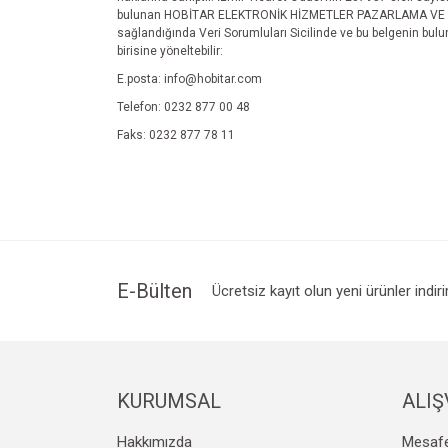
bulunan HOBİTAR ELEKTRONİK HİZMETLER PAZARLAMA VE TİCA
sağlandığında Veri Sorumluları Sicilinde ve bu belgenin bulund
birisine yöneltebilir:
E.posta: info@hobitar.com
Telefon: 0232 877 00 48
Faks: 0232 877 78 11
E-Bülten
Ücretsiz kayıt olun yeni ürünler indir
KURUMSAL
ALIŞ
Hakkımızda
Mesafe