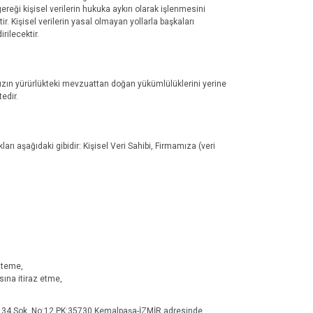
ereği kişisel verilerin hukuka aykırı olarak işlenmesini
ir. Kişisel verilerin yasal olmayan yollarla başkaları
rilecektir.
zın yürürlükteki mevzuattan doğan yükümlülüklerini yerine
edir.
rı aşağıdaki gibidir: Kişisel Veri Sahibi, Firmamıza (veri
isteme,
sına itiraz etme,
h. 34 Sok. No:12 PK:35730 Kemalpaşa-İZMİR adresinde