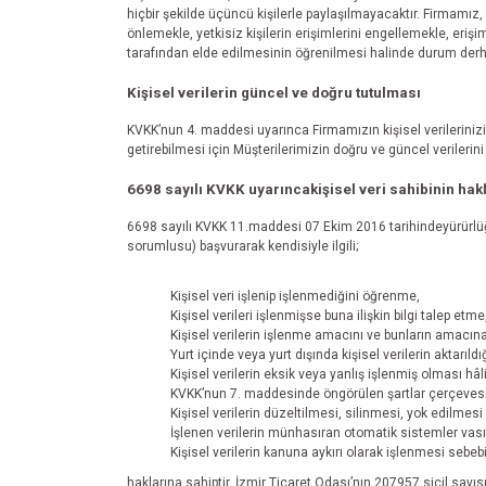
hiçbir şekilde üçüncü kişilerle paylaşılmayacaktır. Firmamız, 
önlemekle, yetkisiz kişilerin erişimlerini engellemekle, erişim
tarafından elde edilmesinin öğrenilmesi halinde durum derhal
Kişisel verilerin güncel ve doğru tutulması
KVKK’nun 4. maddesi uyarınca Firmamızın kişisel verilerin
getirebilmesi için Müşterilerimizin doğru ve güncel veriler
6698 sayılı KVKK uyarıncakişisel veri sahibinin hakl
6698 sayılı KVKK 11.maddesi 07 Ekim 2016 tarihindeyürürlüğe g
sorumlusu) başvurarak kendisiyle ilgili;
Kişisel veri işlenip işlenmediğini öğrenme,
Kişisel verileri işlenmişse buna ilişkin bilgi talep etme
Kişisel verilerin işlenme amacını ve bunların amacın
Yurt içinde veya yurt dışında kişisel verilerin aktarıldı
Kişisel verilerin eksik veya yanlış işlenmiş olması hâ
KVKK’nun 7. maddesinde öngörülen şartlar çerçevesin
Kişisel verilerin düzeltilmesi, silinmesi, yok edilmesi 
İşlenen verilerin münhasıran otomatik sistemler vasıt
Kişisel verilerin kanuna aykırı olarak işlenmesi sebe
haklarına sahiptir. İzmir Ticaret Odası’nın 207957 sicil 