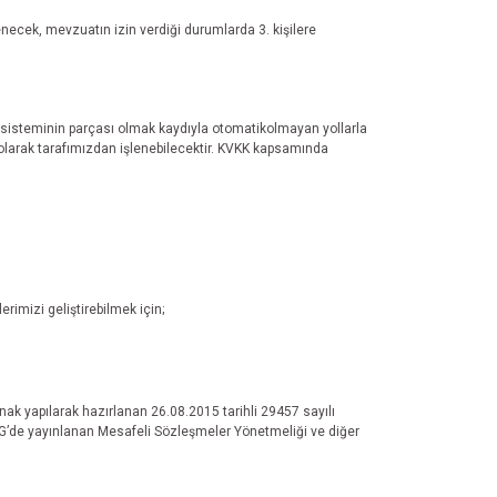
necek, mevzuatın izin verdiği durumlarda 3. kişilere
ıt sisteminin parçası olmak kaydıyla otomatikolmayan yollarla
u olarak tarafımızdan işlenebilecektir. KVKK kapsamında
imizi geliştirebilmek için;
k yapılarak hazırlanan 26.08.2015 tarihli 29457 sayılı
 RG’de yayınlanan Mesafeli Sözleşmeler Yönetmeliği ve diğer