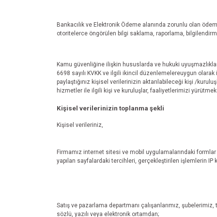
Bankacılık ve Elektronik Ödeme alanında zorunlu olan ödem
otoritelerce öngörülen bilgi saklama, raporlama, bilgilendir
Kamu güvenliğine ilişkin hususlarda ve hukuki uyuşmazlıklard
6698 sayılı KVKK ve ilgili ikincil düzenlemelereuygun olarak i
paylaştığınız kişisel verilerinizin aktarılabileceği kişi /kurul
hizmetler ile ilgili kişi ve kuruluşlar, faaliyetlerimizi yürütme
Kişisel verilerinizin toplanma şekli
Kişisel verileriniz,
Firmamız internet sitesi ve mobil uygulamalarındaki formlar ara
yapılan sayfalardaki tercihleri, gerçekleştirilen işlemlerin IP 
Satış ve pazarlama departmanı çalışanlarımız, şubelerimiz, teda
sözlü, yazılı veya elektronik ortamdan;