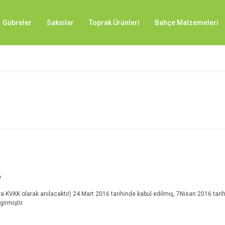
Gübreler
Saksılar
Toprak Ürünleri
Bahçe Malzemeleri
e
 KVKK olarak anılacaktır) 24 Mart 2016 tarihinde kabul edilmiş, 7Nisan 2016 tarih
irmiştir.