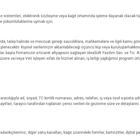
e sistemleri, elektronik sözleşme veya kağıt ortamında işleme dayanak olacak tü
me yükümlülüklerine uymak için;
a, talep halinde ve mevzuat gereği savcılıklara, mahkemelere ve ilgili kamu görevl
şlenecektir. Kişisel verilerinizin aktarılabileceği üçüncü kişi veya kuruluşlarhakkı
uşlar; başta Firmamızın e-ticaret altyapısını sağlayan IdeaSoft Yazılım San. ve Tic. A
küzere ve/veya Veri İşleyen sıfatı ile hizmet alınan, iş birliği yaptığımız program ortağı
cılığıyla ad, soyad, TC kimlik numarası, adres, telefon, iş veya özel e-posta adresi gi
kayıtları, tarayıcı tarafından toplanan çerez verileri ile gezinme süre ve detaylarını 
rikçilerimiz, diğer satış kanalları, kağıt üzerindeki formlar, kartvizitler, dijital 