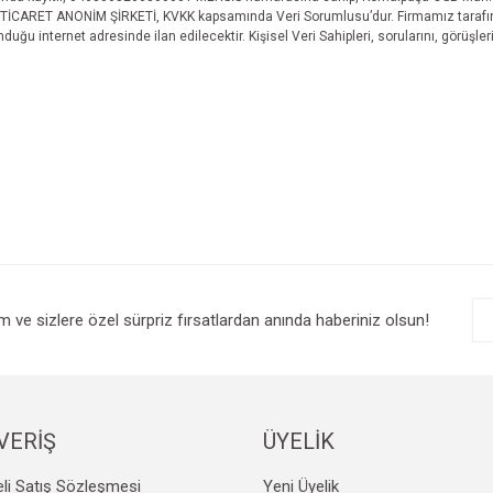
RET ANONİM ŞİRKETİ, KVKK kapsamında Veri Sorumlusu’dur. Firmamız tarafında
uğu internet adresinde ilan edilecektir. Kişisel Veri Sahipleri, sorularını, görüşler
im ve sizlere özel sürpriz fırsatlardan anında haberiniz olsun!
VERİŞ
ÜYELİK
li Satış Sözleşmesi
Yeni Üyelik