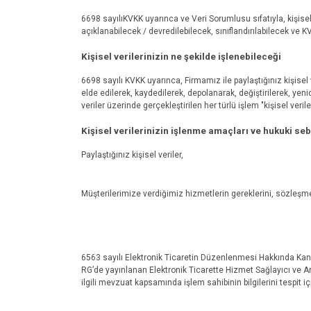
6698 sayılıKVKK uyarınca ve Veri Sorumlusu sıfatıyla, kişise
açıklanabilecek / devredilebilecek, sınıflandırılabilecek ve KV
Kişisel verilerinizin ne şekilde işlenebileceği
6698 sayılı KVKK uyarınca, Firmamız ile paylaştığınız kişise
elde edilerek, kaydedilerek, depolanarak, değiştirilerek, ye
veriler üzerinde gerçekleştirilen her türlü işlem "kişisel veri
Kişisel verilerinizin işlenme amaçları ve hukuki seb
Paylaştığınız kişisel veriler,
Müşterilerimize verdiğimiz hizmetlerin gereklerini, sözleşme
6563 sayılı Elektronik Ticaretin Düzenlenmesi Hakkında Kan
RG’de yayınlanan Elektronik Ticarette Hizmet Sağlayıcı ve A
ilgili mevzuat kapsamında işlem sahibinin bilgilerini tespit iç