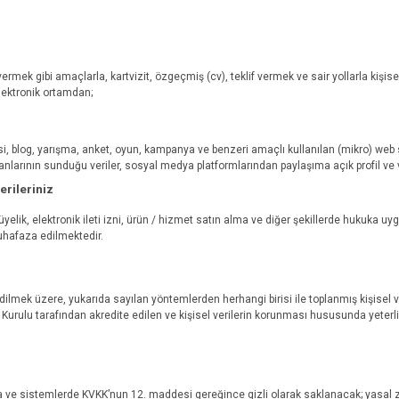
ermek gibi amaçlarla, kartvizit, özgeçmiş (cv), teklif vermek ve sair yollarla kişisel 
lektronik ortamdan;
esi, blog, yarışma, anket, oyun, kampanya ve benzeri amaçlı kullanılan (mikro) web
nlarının sunduğu veriler, sosyal medya platformlarından paylaşıma açık profil ve v
erileriniz
elik, elektronik ileti izni, ürün / hizmet satın alma ve diğer şekillerde hukuka uyg
uhafaza edilmektedir.
edilmek üzere, yukarıda sayılan yöntemlerden herhangi birisi ile toplanmış kişise
 Kurulu tarafından akredite edilen ve kişisel verilerin korunması hususunda yeter
nda ve sistemlerde KVKK’nun 12. maddesi gereğince gizli olarak saklanacak; yasal z