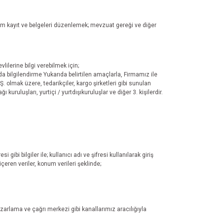
m kayıt ve belgeleri düzenlemek; mevzuat gereği ve diğer
ilerine bilgi verebilmek için;
nda bilgilendirme Yukarıda belirtilen amaçlarla, Firmamız ile
.Ş. olmak üzere, tedarikçiler, kargo şirketleri gibi sunulan
 kuruluşları, yurtiçi / yurtdışıkuruluşlar ve diğer 3. kişilerdir.
bi bilgiler ile; kullanıcı adı ve şifresi kullanılarak giriş
içeren veriler, konum verileri şeklinde;
pazarlama ve çağrı merkezi gibi kanallarımız aracılığıyla