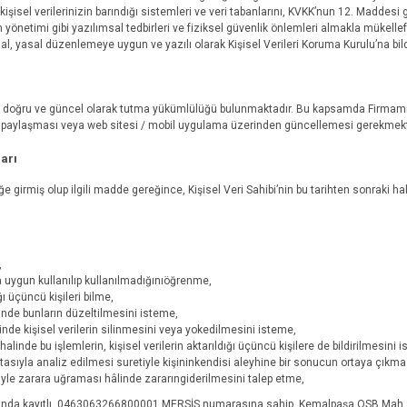
kişisel verilerinizin barındığı sistemleri ve veri tabanlarını, KVKK’nun 12. Maddesi g
 yönetimi gibi yazılımsal tedbirleri ve fiziksel güvenlik önlemleri almakla mükelleft
, yasal düzenlemeye uygun ve yazılı olarak Kişisel Verileri Koruma Kurulu’na bildi
izi doğru ve güncel olarak tutma yükümlülüğü bulunmaktadır. Bu kapsamda Firmamı
ini paylaşması veya web sitesi / mobil uygulama üzerinden güncellemesi gerekmekt
arı
irmiş olup ilgili madde gereğince, Kişisel Veri Sahibi’nin bu tarihten sonraki hakla
,
a uygun kullanılıp kullanılmadığınıöğrenme,
ğı üçüncü kişileri bilme,
linde bunların düzeltilmesini isteme,
de kişisel verilerin silinmesini veya yokedilmesini isteme,
halinde bu işlemlerin, kişisel verilerin aktarıldığı üçüncü kişilere de bildirilmesini 
asıyla analiz edilmesi suretiyle kişininkendisi aleyhine bir sonucun ortaya çıkma
biyle zarara uğraması hâlinde zararıngiderilmesini talep etme,
sayısında kayıtlı, 0463063266800001 MERSİS numarasına sahip, Kemalpaşa OSB Ma