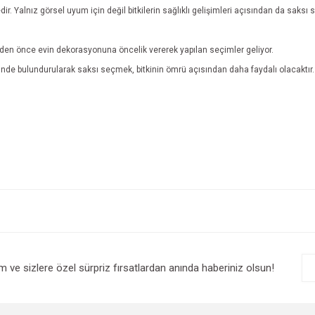
edir. Yalnız görsel uyum için değil bitkilerin sağlıklı gelişimleri açısından da saksı
erden önce evin dekorasyonuna öncelik vererek yapılan seçimler geliyor.
önünde bulundurularak saksı seçmek, bitkinin ömrü açısından daha faydalı olacaktır
e diğer konularda yetersiz gördüğünüz noktaları öneri formunu kullanarak tarafım
Bu ürüne ilk yorumu siz yapın!
r.
Yorum Yaz
im ve sizlere özel sürpriz fırsatlardan anında haberiniz olsun!