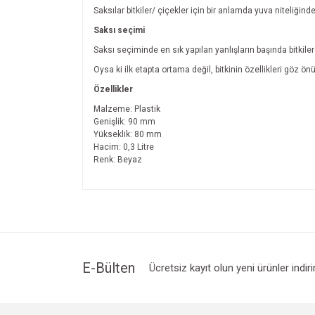
Saksılar bitkiler/ çiçekler için bir anlamda yuva niteliğind
Saksı seçimi
Saksı seçiminde en sık yapılan yanlışların başında bitkil
Oysa ki ilk etapta ortama değil, bitkinin özellikleri göz 
Özellikler
Malzeme: Plastik
Genişlik: 90 mm
Yükseklik: 80 mm
Hacim: 0,3 Litre
Renk: Beyaz
Bu ürünün fiyat bilgisi, resim, ürün açıklamalarında v
Görüş ve önerileriniz için teşekkür ederiz.
Ürün resmi kalitesiz, bozuk veya görüntülenemiyo
Ürün açıklamasında eksik bilgiler bulunuyor.
Ürün bilgilerinde hatalar bulunuyor.
E-Bülten
Ücretsiz kayıt olun yeni ürünler indir
Ürün fiyatı diğer sitelerden daha pahalı.
Bu ürüne benzer farklı alternatifler olmalı.