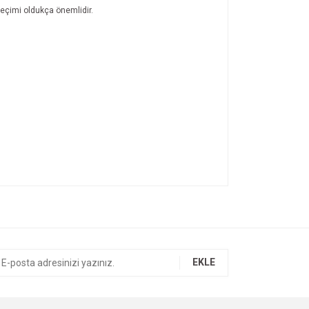
 seçimi oldukça önemlidir.
.
ıza iletebilirsiniz.
EKLE