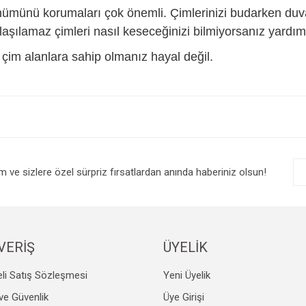
rünümünü korumaları çok önemli. Çimlerinizi budarken duv
aşılamaz çimleri nasıl keseceğinizi bilmiyorsanız yard
çim alanlara sahip olmanız hayal değil.
e diğer konularda yetersiz gördüğünüz noktaları öneri formunu kullanarak tarafım
Bu ürüne ilk yorumu siz yapın!
r.
Yorum Yaz
im ve sizlere özel sürpriz fırsatlardan anında haberiniz olsun!
VERİŞ
ÜYELİK
li Satış Sözleşmesi
Yeni Üyelik
Gönder
k ve Güvenlik
Üye Girişi