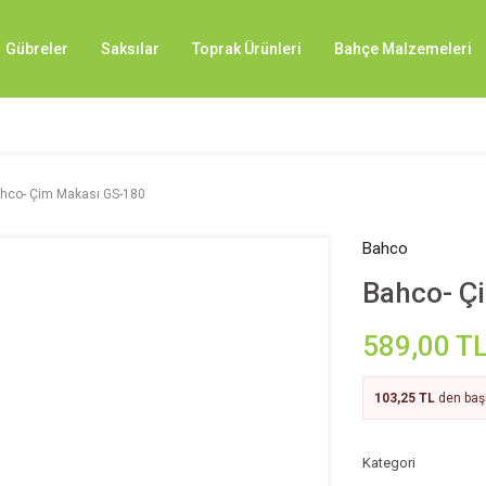
Gübreler
Saksılar
Toprak Ürünleri
Bahçe Malzemeleri
hco- Çim Makası GS-180
Bahco
Bahco- Ç
589,00 T
103,25 TL
den başl
Kategori