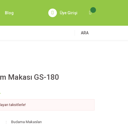
Blog
Üye Girişi
ARA
im Makası GS-180
L
ayan taksitlerle!
Budama Makasları