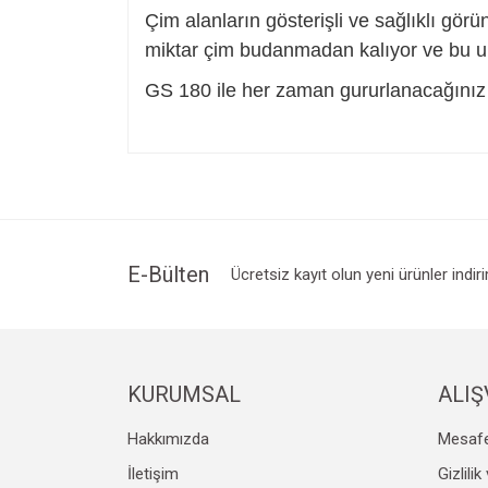
Çim alanların gösterişli ve sağlıklı gö
miktar çim budanmadan kalıyor ve bu ul
GS 180 ile her zaman gururlanacağınız 
Bu ürünün fiyat bilgisi, resim, ürün açıklamalarında v
Görüş ve önerileriniz için teşekkür ederiz.
Ürün resmi kalitesiz, bozuk veya görüntülenemiyo
Ürün açıklamasında eksik bilgiler bulunuyor.
Ürün bilgilerinde hatalar bulunuyor.
E-Bülten
Ücretsiz kayıt olun yeni ürünler indir
Ürün fiyatı diğer sitelerden daha pahalı.
Bu ürüne benzer farklı alternatifler olmalı.
KURUMSAL
ALIŞ
Hakkımızda
Mesafe
İletişim
Gizlili