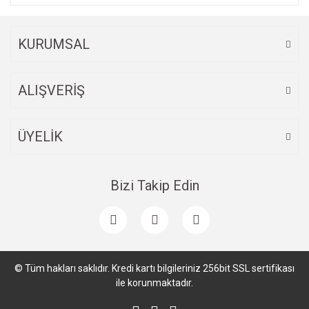
Ürün fiyatı diğer sitelerden daha pahalı.
Bu ürüne benzer farklı alternatifler olmalı.
KURUMSAL
ALIŞVERİŞ
Gönder
ÜYELİK
Bizi Takip Edin
© Tüm hakları saklıdır. Kredi kartı bilgileriniz 256bit SSL sertifikası
ile korunmaktadır.