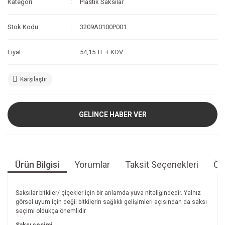
Kategori
Plastik Saksılar
Stok Kodu
3209A0100P001
Fiyat
54,15 TL + KDV
Karşılaştır
GELİNCE HABER VER
Ürün Bilgisi
Yorumlar
Taksit Seçenekleri
Öne
Saksılar bitkiler/ çiçekler için bir anlamda yuva niteliğindedir. Yalnız
görsel uyum için değil bitkilerin sağlıklı gelişimleri açısından da saksı
seçimi oldukça önemlidir.