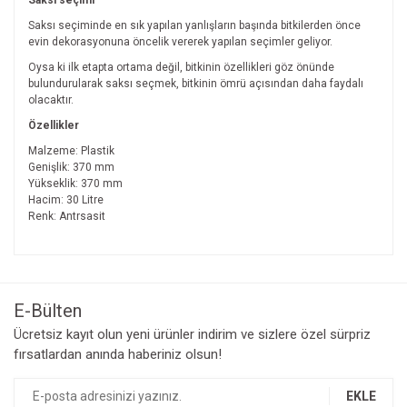
Saksı seçimi
Saksı seçiminde en sık yapılan yanlışların başında bitkilerden önce
evin dekorasyonuna öncelik vererek yapılan seçimler geliyor.
Oysa ki ilk etapta ortama değil, bitkinin özellikleri göz önünde
bulundurularak saksı seçmek, bitkinin ömrü açısından daha faydalı
olacaktır.
Özellikler
Malzeme: Plastik
Genişlik: 370 mm
Yükseklik: 370 mm
Hacim: 30 Litre
Renk: Antrsasit
Bu ürünün fiyat bilgisi, resim, ürün açıklamalarında ve diğer
konularda yetersiz gördüğünüz noktaları öneri formunu
Bu ürüne ilk yorumu siz yapın!
kullanarak tarafımıza iletebilirsiniz.
Görüş ve önerileriniz için teşekkür ederiz.
E-Bülten
Yorum Yaz
Ücretsiz kayıt olun yeni ürünler indirim ve sizlere özel sürpriz
Ürün resmi kalitesiz, bozuk veya görüntülenemiyor.
fırsatlardan anında haberiniz olsun!
Ürün açıklamasında eksik bilgiler bulunuyor.
Ürün bilgilerinde hatalar bulunuyor.
EKLE