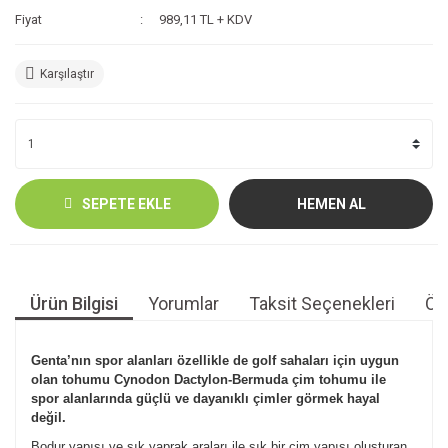
Fiyat
989,11 TL + KDV
Karşılaştır
SEPETE EKLE
HEMEN AL
Ürün Bilgisi
Yorumlar
Taksit Seçenekleri
Öne
Genta’nın spor alanları özellikle de golf sahaları için uygun
olan tohumu Cynodon Dactylon-Bermuda çim tohumu ile
spor alanlarında güçlü ve dayanıklı çimler görmek hayal
değil.
Bodur yapısı ve sık yaprak araları ile sık bir çim yapısı oluşturan