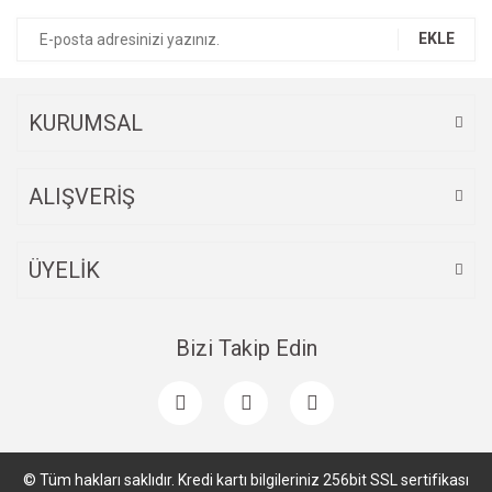
Ürün bilgilerinde hatalar bulunuyor.
EKLE
Ürün fiyatı diğer sitelerden daha pahalı.
Bu ürüne benzer farklı alternatifler olmalı.
KURUMSAL
ALIŞVERİŞ
Gönder
ÜYELİK
Bizi Takip Edin
© Tüm hakları saklıdır. Kredi kartı bilgileriniz 256bit SSL sertifikası