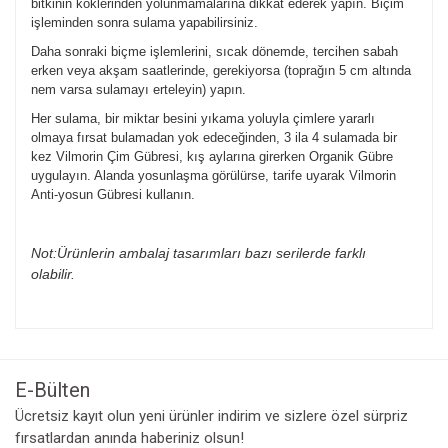
bitkinin köklerinden yolunmamalarına dikkat ederek yapın. Biçim
işleminden sonra sulama yapabilirsiniz.
Daha sonraki biçme işlemlerini, sıcak dönemde, tercihen sabah
erken veya akşam saatlerinde, gerekiyorsa (toprağın 5 cm altında
nem varsa sulamayı erteleyin) yapın.
Her sulama, bir miktar besini yıkama yoluyla çimlere yararlı
olmaya fırsat bulamadan yok edeceğinden, 3 ila 4 sulamada bir
kez Vilmorin Çim Gübresi, kış aylarına girerken Organik Gübre
uygulayın. Alanda yosunlaşma görülürse, tarife uyarak Vilmorin
Anti-yosun Gübresi kullanın.
Not:Ürünlerin ambalaj tasarımları bazı serilerde farklı
olabilir.
Bu ürünün fiyat bilgisi, resim, ürün açıklamalarında ve diğer
konularda yetersiz gördüğünüz noktaları öneri formunu
Bu ürüne ilk yorumu siz yapın!
kullanarak tarafımıza iletebilirsiniz.
Görüş ve önerileriniz için teşekkür ederiz.
E-Bülten
Yorum Yaz
Ücretsiz kayıt olun yeni ürünler indirim ve sizlere özel sürpriz
Ürün resmi kalitesiz, bozuk veya görüntülenemiyor.
fırsatlardan anında haberiniz olsun!
Ürün açıklamasında eksik bilgiler bulunuyor.