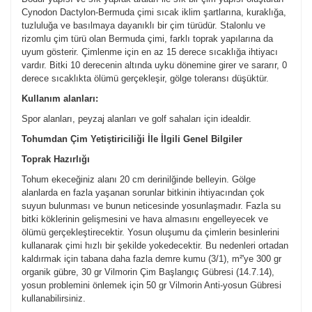
Cynodon Dactylon-Bermuda çimi sıcak iklim şartlarına, kuraklığa,
tuzluluğa ve basılmaya dayanıklı bir çim türüdür. Stalonlu ve
rizomlu çim türü olan Bermuda çimi, farklı toprak yapılarına da
uyum gösterir. Çimlenme için en az 15 derece sıcaklığa ihtiyacı
vardır. Bitki 10 derecenin altında uyku dönemine girer ve sararır, 0
derece sıcaklıkta ölümü gerçekleşir, gölge toleransı düşüktür.
Kullanım alanları:
Spor alanları, peyzaj alanları ve golf sahaları için idealdir.
Tohumdan Çim Yetiştiriciliği İle İlgili Genel Bilgiler
Toprak Hazırlığı
Tohum ekeceğiniz alanı 20 cm derinilğinde belleyin. Gölge
alanlarda en fazla yaşanan sorunlar bitkinin ihtiyacından çok
suyun bulunması ve bunun neticesinde yosunlaşmadır. Fazla su
bitki köklerinin gelişmesini ve hava almasını engelleyecek ve
ölümü gerçekleştirecektir. Yosun oluşumu da çimlerin besinlerini
kullanarak çimi hızlı bir şekilde yokedecektir. Bu nedenleri ortadan
kaldırmak için tabana daha fazla demre kumu (3/1), m²'ye 300 gr
organik gübre, 30 gr Vilmorin Çim Başlangıç Gübresi (14.7.14),
yosun problemini önlemek için 50 gr Vilmorin Anti-yosun Gübresi
kullanabilirsiniz.