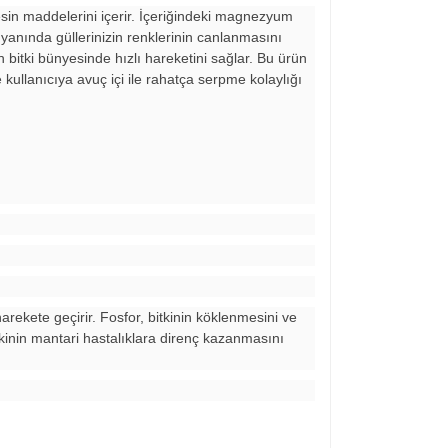
besin maddelerini içerir. İçeriğindeki magnezyum
ı yanında güllerinizin renklerinin canlanmasını
in bitki bünyesinde hızlı hareketini sağlar. Bu ürün
 kullanıcıya avuç içi ile rahatça serpme kolaylığı
harekete geçirir. Fosfor, bitkinin köklenmesini ve
itkinin mantari hastalıklara direnç kazanmasını
ıza iletebilirsiniz.