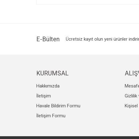
Görüş ve önerileriniz için teşekkür ederiz.
Ürün resmi kalitesiz, bozuk veya görüntülenemiyo
Ürün açıklamasında eksik bilgiler bulunuyor.
Ürün bilgilerinde hatalar bulunuyor.
E-Bülten
Ücretsiz kayıt olun yeni ürünler indir
Ürün fiyatı diğer sitelerden daha pahalı.
Bu ürüne benzer farklı alternatifler olmalı.
KURUMSAL
ALIŞ
Hakkımızda
Mesafe
İletişim
Gizlili
Havale Bildirim Formu
Kişisel
İletişim Formu