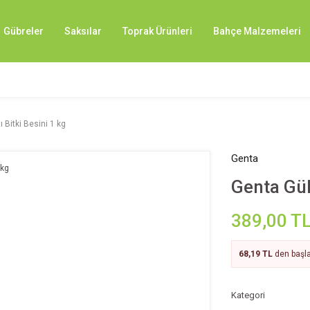
Gübreler
Saksılar
Toprak Ürünleri
Bahçe Malzemeleri
ı Bitki Besini 1 kg
Genta
Genta Güll
389,00 T
68,19 TL
den başla
Kategori