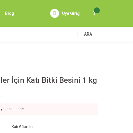
Blog
Üye Girişi
ARA
er İçin Katı Bitki Besini 1 kg
L
yan taksitlerle!
Katı Gübreler