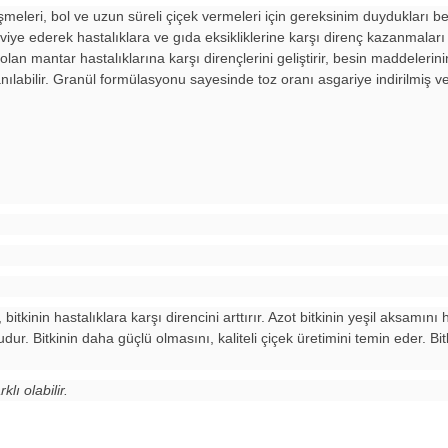
lişmeleri, bol ve uzun süreli çiçek vermeleri için gereksinim duydukları 
takviye ederek hastalıklara ve gıda eksikliklerine karşı direnç kazanmalar
 olan mantar hastalıklarına karşı dirençlerini geliştirir, besin maddelerin
anılabilir. Granül formülasyonu sayesinde toz oranı asgariye indirilmiş ve
itkinin hastalıklara karşı direncini arttırır. Azot bitkinin yeşil aksamını 
udur. Bitkinin daha güçlü olmasını, kaliteli çiçek üretimini temin eder. B
klı olabilir.
e diğer konularda yetersiz gördüğünüz noktaları öneri formunu kullanarak tarafım