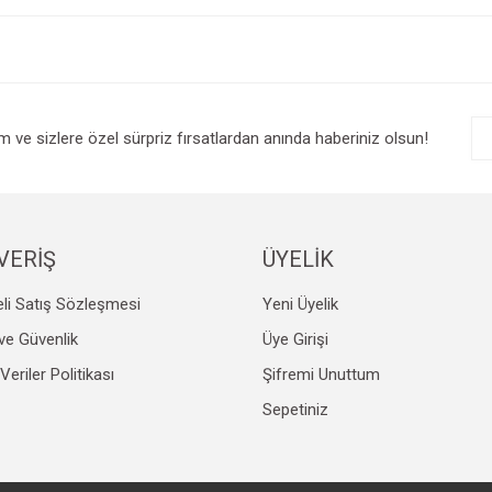
Bu ürüne ilk yorumu siz yapın!
r.
Yorum Yaz
im ve sizlere özel sürpriz fırsatlardan anında haberiniz olsun!
VERİŞ
ÜYELİK
li Satış Sözleşmesi
Yeni Üyelik
Gönder
k ve Güvenlik
Üye Girişi
 Veriler Politikası
Şifremi Unuttum
Sepetiniz