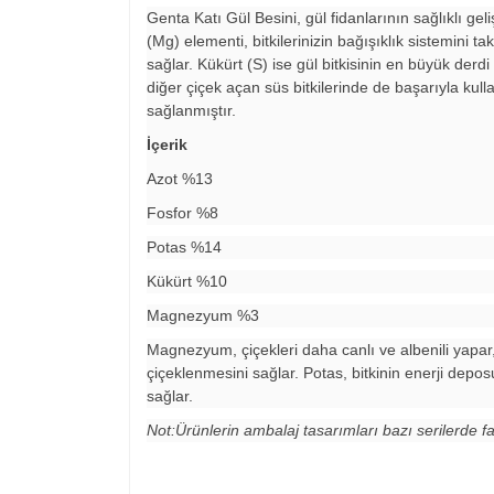
Genta Katı Gül Besini, gül fidanlarının sağlıklı ge
(Mg) elementi, bitkilerinizin bağışıklık sistemini 
sağlar. Kükürt (S) ise gül bitkisinin en büyük derdi
diğer çiçek açan süs bitkilerinde de başarıyla kull
sağlanmıştır.
İçerik
Azot %13
Fosfor %8
Potas %14
Kükürt %10
Magnezyum %3
Magnezyum, çiçekleri daha canlı ve albenili yapar, b
çiçeklenmesini sağlar. Potas, bitkinin enerji depos
sağlar.
Not:Ürünlerin ambalaj tasarımları bazı serilerde far
Bu ürünün fiyat bilgisi, resim, ürün açıklamalarında v