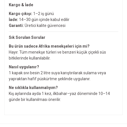
Kargo & İade
Kargo çıkışı:
1–2 iş günü
İade:
14–30 gün içinde kabul edilir
Garanti:
Üretici kalite güvencesi
Sık Sorulan Sorular
Bu ürün sadece Afrika menekşeleri için mi?
Hayır. Tüm menekşe türleri ve benzeri küçük çiçekli süs
bitkilerinde kullanılabilir.
Nasıl uygulanır?
1 kapak sıvı besin 2 litre suya karıştırılarak sulama veya
yapraktan hafif püskürtme şeklinde uygulanır.
Ne sıklıkla kullanmalıyım?
Kış aylarında ayda 1 kez, ilkbahar–yaz döneminde 10–14
günde bir kullanılması önerilir.
Bu ürünün fiyat bilgisi, resim, ürün açıklamalarında ve diğer
konularda yetersiz gördüğünüz noktaları öneri formunu
Bu ürüne ilk yorumu siz yapın!
kullanarak tarafımıza iletebilirsiniz.
Görüş ve önerileriniz için teşekkür ederiz.