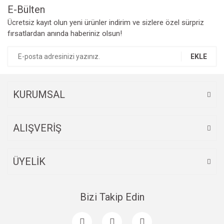
E-Bülten
Yorum Yaz
Ücretsiz kayıt olun yeni ürünler indirim ve sizlere özel sürpriz
Ürün resmi kalitesiz, bozuk veya görüntülenemiyor.
fırsatlardan anında haberiniz olsun!
Ürün açıklamasında eksik bilgiler bulunuyor.
Ürün bilgilerinde hatalar bulunuyor.
EKLE
Ürün fiyatı diğer sitelerden daha pahalı.
Bu ürüne benzer farklı alternatifler olmalı.
KURUMSAL
ALIŞVERİŞ
Gönder
ÜYELİK
Bizi Takip Edin