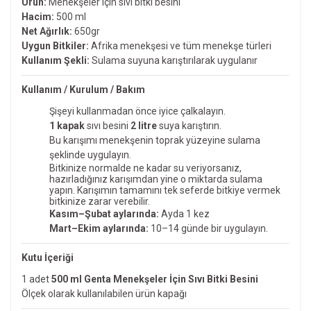
Ürün:
Menekşeler için sıvı bitki besini
Hacim:
500 ml
Net Ağırlık:
650gr
Uygun Bitkiler:
Afrika menekşesi ve tüm menekşe türleri
Kullanım Şekli:
Sulama suyuna karıştırılarak uygulanır
Kullanım / Kurulum / Bakım
Şişeyi kullanmadan önce iyice çalkalayın.
1 kapak
sıvı besini
2 litre
suya karıştırın.
Bu karışımı menekşenin toprak yüzeyine sulama
şeklinde uygulayın.
Bitkinize normalde ne kadar su veriyorsanız,
hazırladığınız karışımdan yine o miktarda sulama
yapın. Karışımın tamamını tek seferde bitkiye vermek
bitkinize zarar verebilir.
Kasım–Şubat aylarında:
Ayda 1 kez
Mart–Ekim aylarında:
10–14 günde bir uygulayın.
Kutu İçeriği
1 adet
500 ml Genta Menekşeler İçin Sıvı Bitki Besini
Ölçek olarak kullanılabilen ürün kapağı