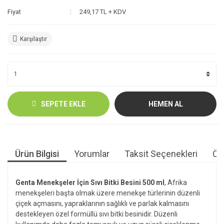
Fiyat
249,17 TL + KDV
Karşılaştır
SEPETE EKLE
HEMEN AL
Ürün Bilgisi
Yorumlar
Taksit Seçenekleri
Öne
Genta Menekşeler İçin Sıvı Bitki Besini 500 ml
, Afrika
menekşeleri başta olmak üzere menekşe türlerinin düzenli
çiçek açmasını, yapraklarının sağlıklı ve parlak kalmasını
destekleyen özel formüllü sıvı bitki besinidir. Düzenli