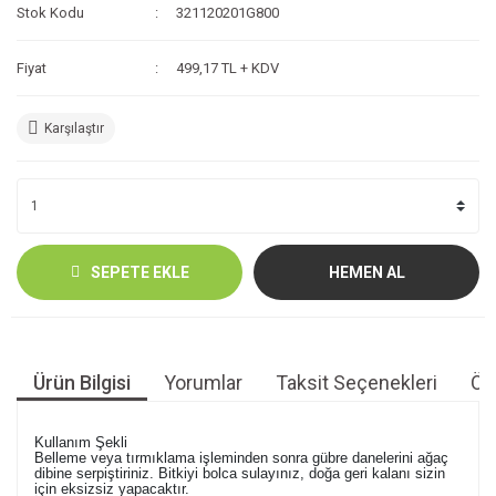
Stok Kodu
321120201G800
Fiyat
499,17 TL + KDV
Karşılaştır
SEPETE EKLE
HEMEN AL
Ürün Bilgisi
Yorumlar
Taksit Seçenekleri
Öne
Kullanım Şekli
Belleme veya tırmıklama işleminden sonra gübre danelerini ağaç 
dibine serpiştiriniz. Bitkiyi bolca sulayınız, doğa geri kalanı sizin 
için eksizsiz yapacaktır.