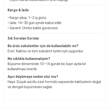
Kargo & İade
• Kargo çıkışı: 1–2 iş günü
• İade: 14–30 gün içinde kabul edilir
• Garanti: Üretici kalite güvencesi
Sık Sorulan Sorular
Bu ürün sukulentler için de kullanılabilir mi?
Evet. Kaktüs ve tüm sukulent türleri için uygundur.
Ne sıklıkla kullanmalıyım?
Büyüme döneminde 10–14 günde bir, kışın ayda bir
kullanılması önerilir.
Aşırı büyümeye neden olur mu?
Hayır. Düşük azotlu özel formülü sayesinde kaktüslerin doğal
ve dengeli büyümesini sağlar.
Bu ürünün fiyat bilgisi, resim, ürün açıklamalarında ve diğer
konularda yetersiz gördüğünüz noktaları öneri formunu
Bu ürüne ilk yorumu siz yapın!
kullanarak tarafımıza iletebilirsiniz.
Görüş ve önerileriniz için teşekkür ederiz.