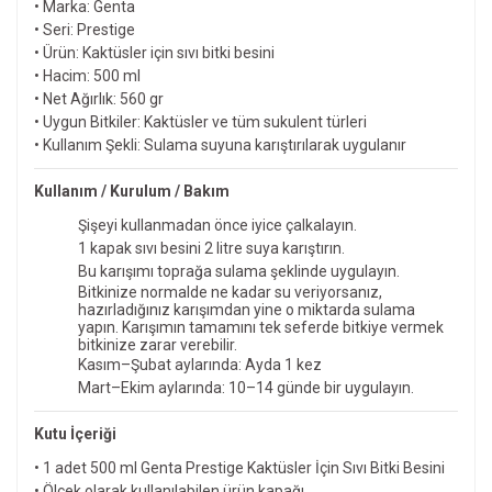
• Marka: Genta
• Seri: Prestige
• Ürün: Kaktüsler için sıvı bitki besini
• Hacim: 500 ml
• Net Ağırlık: 560 gr
• Uygun Bitkiler: Kaktüsler ve tüm sukulent türleri
• Kullanım Şekli: Sulama suyuna karıştırılarak uygulanır
Kullanım / Kurulum / Bakım
Şişeyi kullanmadan önce iyice çalkalayın.
1 kapak sıvı besini 2 litre suya karıştırın.
Bu karışımı toprağa sulama şeklinde uygulayın.
Bitkinize normalde ne kadar su veriyorsanız,
hazırladığınız karışımdan yine o miktarda sulama
yapın. Karışımın tamamını tek seferde bitkiye vermek
bitkinize zarar verebilir.
Kasım–Şubat aylarında: Ayda 1 kez
Mart–Ekim aylarında: 10–14 günde bir uygulayın.
Kutu İçeriği
• 1 adet 500 ml Genta Prestige Kaktüsler İçin Sıvı Bitki Besini
• Ölçek olarak kullanılabilen ürün kapağı