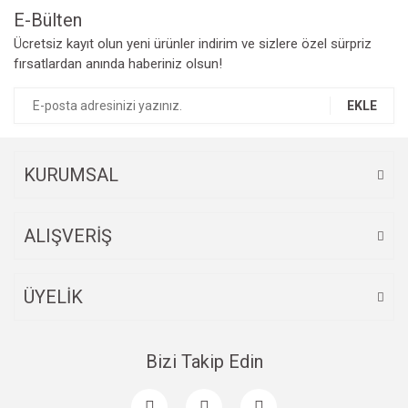
E-Bülten
Yorum Yaz
Ücretsiz kayıt olun yeni ürünler indirim ve sizlere özel sürpriz
Ürün resmi kalitesiz, bozuk veya görüntülenemiyor.
fırsatlardan anında haberiniz olsun!
Ürün açıklamasında eksik bilgiler bulunuyor.
Ürün bilgilerinde hatalar bulunuyor.
EKLE
Ürün fiyatı diğer sitelerden daha pahalı.
Bu ürüne benzer farklı alternatifler olmalı.
KURUMSAL
ALIŞVERİŞ
Gönder
ÜYELİK
Bizi Takip Edin