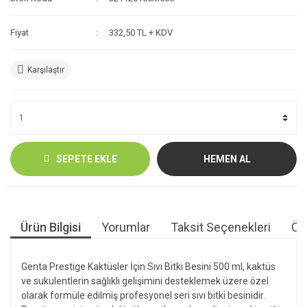
Fiyat
332,50 TL + KDV
Karşılaştır
SEPETE EKLE
HEMEN AL
Ürün Bilgisi
Yorumlar
Taksit Seçenekleri
Öne
Genta Prestige Kaktüsler İçin Sıvı Bitki Besini 500 ml, kaktüs
ve sukulentlerin sağlıklı gelişimini desteklemek üzere özel
olarak formüle edilmiş profesyonel seri sıvı bitki besinidir.