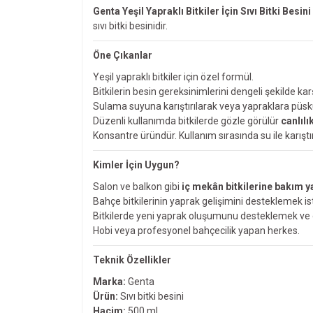
Genta Yeşil Yapraklı Bitkiler İçin Sıvı Bitki Besin
sıvı bitki besinidir.
Öne Çıkanlar
Yeşil yapraklı bitkiler için özel formül.
Bitkilerin besin gereksinimlerini dengeli şekilde karş
Sulama suyuna karıştırılarak veya yapraklara püsk
Düzenli kullanımda bitkilerde gözle görülür
canlılı
Konsantre üründür. Kullanım sırasında su ile karıştırıld
Kimler İçin Uygun?
Salon ve balkon gibi
iç mekân bitkilerine bakım y
Bahçe bitkilerinin yaprak gelişimini desteklemek is
Bitkilerde yeni yaprak oluşumunu desteklemek ve d
Hobi veya profesyonel bahçecilik yapan herkes.
Teknik Özellikler
Marka:
Genta
Ürün:
Sıvı bitki besini
Hacim:
500 ml