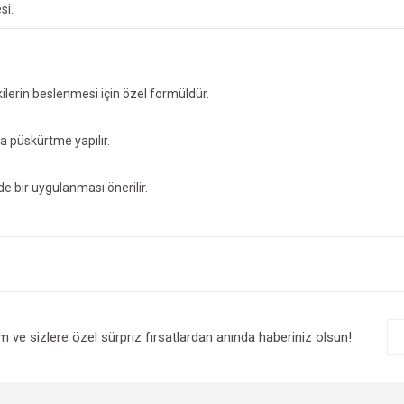
si.
tkilerin beslenmesi için özel formüldür.
ya püskürtme yapılır.
e bir uygulanması önerilir.
e diğer konularda yetersiz gördüğünüz noktaları öneri formunu kullanarak tarafım
Bu ürüne ilk yorumu siz yapın!
r.
Yorum Yaz
im ve sizlere özel sürpriz fırsatlardan anında haberiniz olsun!