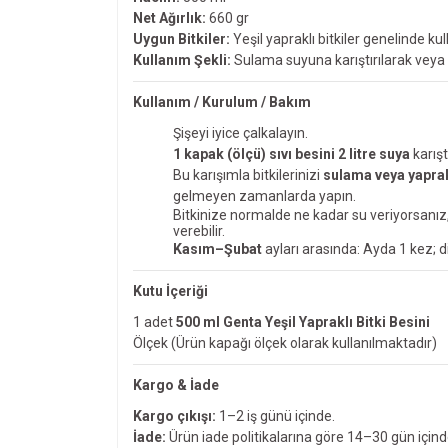
Net Ağırlık:
660 gr
Uygun Bitkiler:
Yeşil yapraklı bitkiler genelinde k
Kullanım Şekli:
Sulama suyuna karıştırılarak veya
Kullanım / Kurulum / Bakım
Şişeyi iyice çalkalayın.
1 kapak (ölçü) sıvı besini 2 litre suya
karışt
Bu karışımla bitkilerinizi
sulama veya yapra
gelmeyen zamanlarda yapın.
Bitkinize normalde ne kadar su veriyorsanız
verebilir.
Kasım–Şubat
ayları arasında: Ayda 1 kez; 
Kutu İçeriği
1 adet
500 ml Genta Yeşil Yapraklı Bitki Besini
Ölçek (Ürün kapağı ölçek olarak kullanılmaktadır)
Kargo & İade
Kargo çıkışı:
1–2 iş günü içinde.
İade:
Ürün iade politikalarına göre 14–30 gün içinde