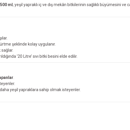
i 500 ml
, yeşil yapraklı iç ve dış mekân bitkilerinin sağlıklı büyümesini 
ılar.
ürtme şeklinde kolay uygulanır.
k
sağlar.
ığında ’20 Litre’ sıvı bitki besini elde edilir.
apanlar
.
teyenler.
aha yeşil yapraklara sahip olmak isteyenler.