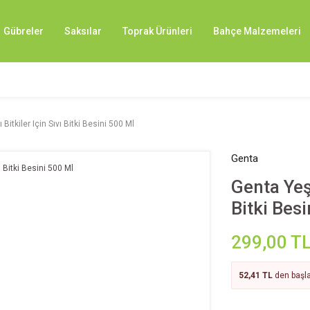
Gübreler
Saksılar
Toprak Ürünleri
Bahçe Malzemeleri
 Bitkiler Için Sıvı Bitki Besini 500 Ml
Genta
Genta Yeşi
Bitki Bes
299,00 T
52,41 TL
den başla