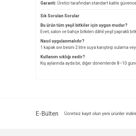
Garanti:
Üretici tarafından standart kalite güvence
Sık Sorulan Sorular
Bu ürün tüm yeşil bitkiler için uygun mudur?
Evet, salon ve bahçe bitkileri dâhil yeşil yapraklı bi
Nasıl uygulanmalıdır?
1 kapak sıvı besini 2 litre suya karıştırıp sulama ve
Kullanım sıklığı nedir?
Kış aylarında ayda bir, diğer dönemlerde 8–10 günd
Bu ürünün fiyat bilgisi, resim, ürün açıklamalarında v
Görüş ve önerileriniz için teşekkür ederiz.
Ürün resmi kalitesiz, bozuk veya görüntülenemiyo
Ürün açıklamasında eksik bilgiler bulunuyor.
Ürün bilgilerinde hatalar bulunuyor.
E-Bülten
Ücretsiz kayıt olun yeni ürünler indir
Ürün fiyatı diğer sitelerden daha pahalı.
Bu ürüne benzer farklı alternatifler olmalı.