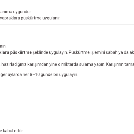
ullanıma uygundur.
 yapraklara püskürtme uygulanır.
ırın.
klara püskürtme
şeklinde uygulayın. Püskürtme işlemini sabah ya da akş
, hazırladığınız karışımdan yine o miktarda sulama yapın. Karışımın tama
diğer aylarda her 8–10 günde bir uygulayın.
 kabul edilir.