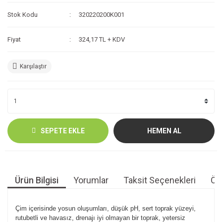
Stok Kodu
320220200K001
Fiyat
324,17 TL + KDV
Karşılaştır
SEPETE EKLE
HEMEN AL
Ürün Bilgisi
Yorumlar
Taksit Seçenekleri
Öne
Çim içerisinde yosun oluşumları, düşük pH, sert toprak yüzeyi,
rutubetli ve havasız, drenajı iyi olmayan bir toprak, yetersiz