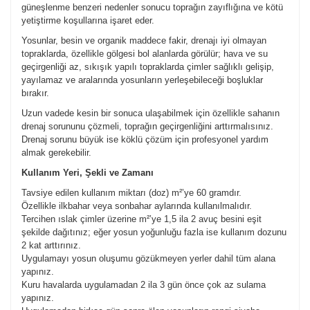
güneşlenme benzeri nedenler sonucu toprağın zayıflığına ve kötü
yetiştirme koşullarına işaret eder.
Yosunlar, besin ve organik maddece fakir, drenajı iyi olmayan
topraklarda, özellikle gölgesi bol alanlarda görülür; hava ve su
geçirgenliği az, sıkışık yapılı topraklarda çimler sağlıklı gelişip,
yayılamaz ve aralarında yosunların yerleşebileceği boşluklar
bırakır.
Uzun vadede kesin bir sonuca ulaşabilmek için özellikle sahanın
drenaj sorununu çözmeli, toprağın geçirgenliğini arttırmalısınız.
Drenaj sorunu büyük ise köklü çözüm için profesyonel yardım
almak gerekebilir.
Kullanım Yeri, Şekli ve Zamanı
Tavsiye edilen kullanım miktarı (doz) m²’ye 60 gramdır.
Özellikle ilkbahar veya sonbahar aylarında kullanılmalıdır.
Tercihen ıslak çimler üzerine m²’ye 1,5 ila 2 avuç besini eşit
şekilde dağıtınız; eğer yosun yoğunluğu fazla ise kullanım dozunu
2 kat arttırınız.
Uygulamayı yosun oluşumu gözükmeyen yerler dahil tüm alana
yapınız.
Kuru havalarda uygulamadan 2 ila 3 gün önce çok az sulama
yapınız.