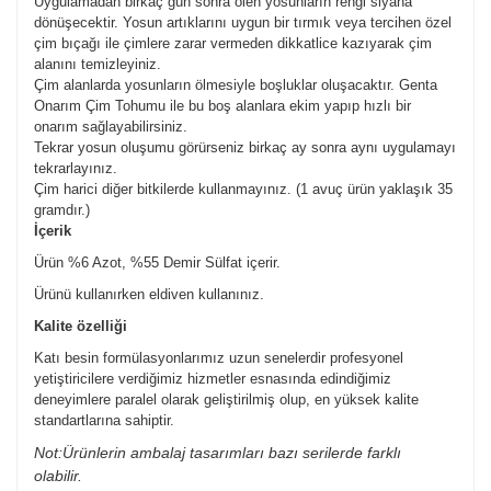
Uygulamadan birkaç gün sonra ölen yosunların rengi siyaha
dönüşecektir. Yosun artıklarını uygun bir tırmık veya tercihen özel
çim bıçağı ile çimlere zarar vermeden dikkatlice kazıyarak çim
alanını temizleyiniz.
Çim alanlarda yosunların ölmesiyle boşluklar oluşacaktır. Genta
Onarım Çim Tohumu ile bu boş alanlara ekim yapıp hızlı bir
onarım sağlayabilirsiniz.
Tekrar yosun oluşumu görürseniz birkaç ay sonra aynı uygulamayı
tekrarlayınız.
Çim harici diğer bitkilerde kullanmayınız. (1 avuç ürün yaklaşık 35
gramdır.)
İçerik
Ürün %6 Azot, %55 Demir Sülfat içerir.
Ürünü kullanırken eldiven kullanınız.
Kalite özelliği
Katı besin formülasyonlarımız uzun senelerdir profesyonel
yetiştiricilere verdiğimiz hizmetler esnasında edindiğimiz
deneyimlere paralel olarak geliştirilmiş olup, en yüksek kalite
standartlarına sahiptir.
Not:Ürünlerin ambalaj tasarımları bazı serilerde farklı
olabilir.