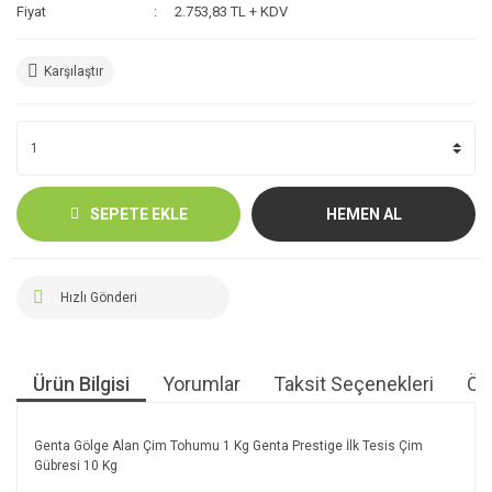
Fiyat
2.753,83 TL + KDV
Karşılaştır
SEPETE EKLE
HEMEN AL
Hızlı Gönderi
Ürün Bilgisi
Yorumlar
Taksit Seçenekleri
Öne
Genta Gölge Alan Çim Tohumu 1 Kg Genta Prestige İlk Tesis Çim
Gübresi 10 Kg
Bu ürünün fiyat bilgisi, resim, ürün açıklamalarında ve diğer