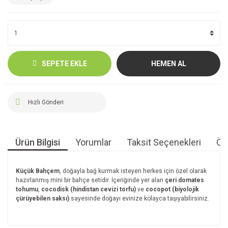
SEPETE EKLE
HEMEN AL
Hızlı Gönderi
Ürün Bilgisi
Yorumlar
Taksit Seçenekleri
Öne
Küçük Bahçem
, doğayla bağ kurmak isteyen herkes için özel olarak
hazırlanmış mini bir bahçe setidir. İçeriğinde yer alan
çeri domates
tohumu
,
cocodisk (hindistan cevizi torfu)
ve
cocopot (biyolojik
çürüyebilen saksı)
sayesinde doğayı evinize kolayca taşıyabilirsiniz.
Bu ürünün fiyat bilgisi, resim, ürün açıklamalarında ve diğer
konularda yetersiz gördüğünüz noktaları öneri formunu