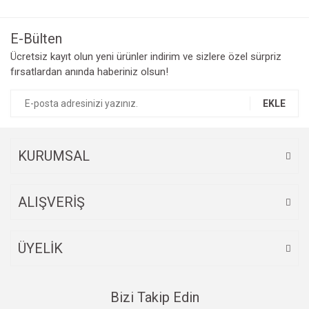
Bu ürüne ilk yorumu siz yapın!
kullanarak tarafımıza iletebilirsiniz.
Görüş ve önerileriniz için teşekkür ederiz.
E-Bülten
Yorum Yaz
Ücretsiz kayıt olun yeni ürünler indirim ve sizlere özel sürpriz
Ürün resmi kalitesiz, bozuk veya görüntülenemiyor.
fırsatlardan anında haberiniz olsun!
Ürün açıklamasında eksik bilgiler bulunuyor.
Ürün bilgilerinde hatalar bulunuyor.
EKLE
Ürün fiyatı diğer sitelerden daha pahalı.
Bu ürüne benzer farklı alternatifler olmalı.
KURUMSAL
ALIŞVERİŞ
Gönder
ÜYELİK
Bizi Takip Edin