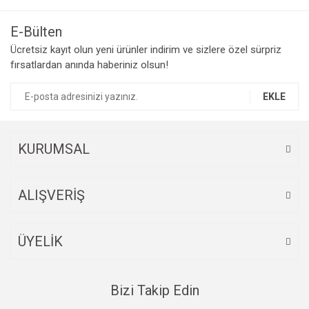
kullanarak tarafımıza iletebilirsiniz.
Görüş ve önerileriniz için teşekkür ederiz.
E-Bülten
Yorum Yaz
Ücretsiz kayıt olun yeni ürünler indirim ve sizlere özel sürpriz
Ürün resmi kalitesiz, bozuk veya görüntülenemiyor.
fırsatlardan anında haberiniz olsun!
Ürün açıklamasında eksik bilgiler bulunuyor.
Ürün bilgilerinde hatalar bulunuyor.
EKLE
Ürün fiyatı diğer sitelerden daha pahalı.
Bu ürüne benzer farklı alternatifler olmalı.
KURUMSAL
ALIŞVERİŞ
Gönder
ÜYELİK
Bizi Takip Edin