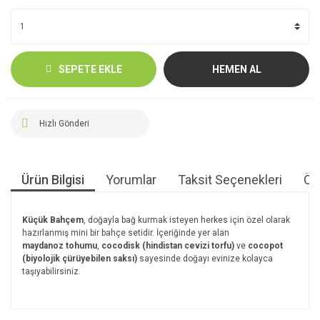
SEPETE EKLE
HEMEN AL
Hızlı Gönderi
Ürün Bilgisi
Yorumlar
Taksit Seçenekleri
Öne
Küçük Bahçem
, doğayla bağ kurmak isteyen herkes için özel olarak
hazırlanmış mini bir bahçe setidir. İçeriğinde yer alan
maydanoz tohumu
,
cocodisk (hindistan cevizi torfu)
ve
cocopot
(biyolojik çürüyebilen saksı)
sayesinde doğayı evinize kolayca
taşıyabilirsiniz.
Bu ürünün fiyat bilgisi, resim, ürün açıklamalarında ve diğer
konularda yetersiz gördüğünüz noktaları öneri formunu
Bu ürüne ilk yorumu siz yapın!