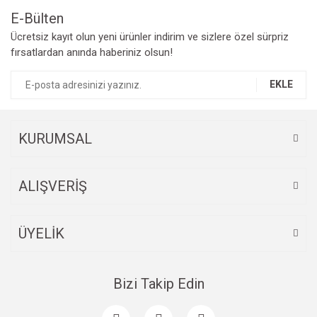
E-Bülten
Yorum Yaz
Ücretsiz kayıt olun yeni ürünler indirim ve sizlere özel sürpriz
Ürün resmi kalitesiz, bozuk veya görüntülenemiyor.
fırsatlardan anında haberiniz olsun!
Ürün açıklamasında eksik bilgiler bulunuyor.
Ürün bilgilerinde hatalar bulunuyor.
EKLE
Ürün fiyatı diğer sitelerden daha pahalı.
Bu ürüne benzer farklı alternatifler olmalı.
KURUMSAL
ALIŞVERİŞ
Gönder
ÜYELİK
Bizi Takip Edin