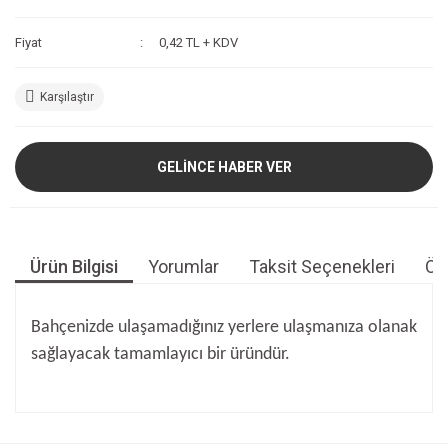
Fiyat
0,42 TL + KDV
Karşılaştır
GELİNCE HABER VER
Ürün Bilgisi
Yorumlar
Taksit Seçenekleri
Öne
Bahçenizde ulaşamadığınız yerlere ulaşmanıza olanak
sağlayacak tamamlayıcı bir üründür.
Bu ürünün fiyat bilgisi, resim, ürün açıklamalarında ve diğer
konularda yetersiz gördüğünüz noktaları öneri formunu
Bu ürüne ilk yorumu siz yapın!
kullanarak tarafımıza iletebilirsiniz.
Görüş ve önerileriniz için teşekkür ederiz.