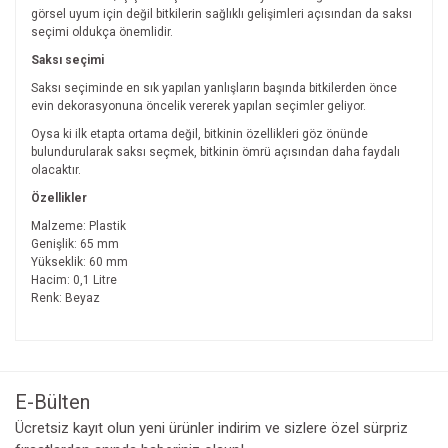
görsel uyum için değil bitkilerin sağlıklı gelişimleri açısından da saksı
seçimi oldukça önemlidir.
Saksı seçimi
Saksı seçiminde en sık yapılan yanlışların başında bitkilerden önce
evin dekorasyonuna öncelik vererek yapılan seçimler geliyor.
Oysa ki ilk etapta ortama değil, bitkinin özellikleri göz önünde
bulundurularak saksı seçmek, bitkinin ömrü açısından daha faydalı
olacaktır.
Özellikler
Malzeme: Plastik
Genişlik: 65 mm
Yükseklik: 60 mm
Hacim: 0,1 Litre
Renk: Beyaz
Bu ürünün fiyat bilgisi, resim, ürün açıklamalarında ve diğer
konularda yetersiz gördüğünüz noktaları öneri formunu
Bu ürüne ilk yorumu siz yapın!
kullanarak tarafımıza iletebilirsiniz.
Görüş ve önerileriniz için teşekkür ederiz.
E-Bülten
Yorum Yaz
Ücretsiz kayıt olun yeni ürünler indirim ve sizlere özel sürpriz
Ürün resmi kalitesiz, bozuk veya görüntülenemiyor.