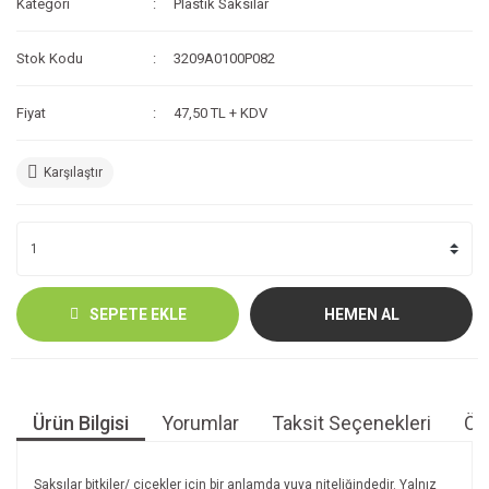
Kategori
Plastik Saksılar
Stok Kodu
3209A0100P082
Fiyat
47,50 TL + KDV
Karşılaştır
SEPETE EKLE
HEMEN AL
Ürün Bilgisi
Yorumlar
Taksit Seçenekleri
Öne
Saksılar bitkiler/ çiçekler için bir anlamda yuva niteliğindedir. Yalnız