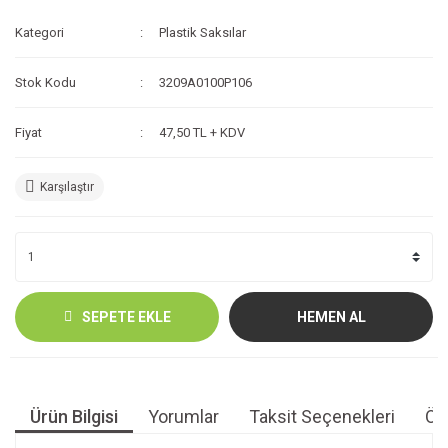
Kategori
Plastik Saksılar
Stok Kodu
3209A0100P106
Fiyat
47,50 TL + KDV
Karşılaştır
SEPETE EKLE
HEMEN AL
Ürün Bilgisi
Yorumlar
Taksit Seçenekleri
Öne