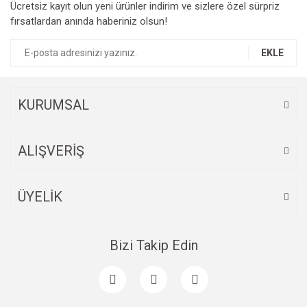
Ücretsiz kayıt olun yeni ürünler indirim ve sizlere özel sürpriz
Ürün resmi kalitesiz, bozuk veya görüntülenemiyor.
fırsatlardan anında haberiniz olsun!
Ürün açıklamasında eksik bilgiler bulunuyor.
Ürün bilgilerinde hatalar bulunuyor.
EKLE
Ürün fiyatı diğer sitelerden daha pahalı.
Bu ürüne benzer farklı alternatifler olmalı.
KURUMSAL
ALIŞVERİŞ
Gönder
ÜYELİK
Bizi Takip Edin