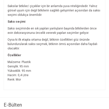
Saksılar bitkiler/ çiçekler için bir anlamda yuva niteliğindedir. Yalnız
görsel uyum için değil bitkilerin sağlıklı gelişimleri açısından da saksı
seçimi oldukça önemlidir.
Saksı seçimi
Saksı seçiminde en sık yapılan yanlışların başında bitkilerden önce
evin dekorasyonuna öncelik vererek yapılan seçimler geliyor.
Oysa ki ilk etapta ortama değil, bitkinin özellikleri göz önünde
bulundurularak saksı seçmek, bitkinin ömrü açısından daha faydalı
olacaktır.
Özellikler
Malzeme: Plastik
Genişlik: 95 mm
Yükseklik: 95 mm
Hacim: 0,4 Litre
Renk: Mor
Bu ürünün fiyat bilgisi, resim, ürün açıklamalarında ve diğer
konularda yetersiz gördüğünüz noktaları öneri formunu
Bu ürüne ilk yorumu siz yapın!
kullanarak tarafımıza iletebilirsiniz.
Görüş ve önerileriniz için teşekkür ederiz.
E-Bülten
Yorum Yaz