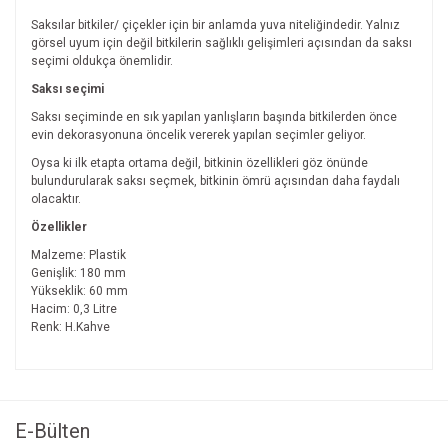
Saksılar bitkiler/ çiçekler için bir anlamda yuva niteliğindedir. Yalnız
görsel uyum için değil bitkilerin sağlıklı gelişimleri açısından da saksı
seçimi oldukça önemlidir.
Saksı seçimi
Saksı seçiminde en sık yapılan yanlışların başında bitkilerden önce
evin dekorasyonuna öncelik vererek yapılan seçimler geliyor.
Oysa ki ilk etapta ortama değil, bitkinin özellikleri göz önünde
bulundurularak saksı seçmek, bitkinin ömrü açısından daha faydalı
olacaktır.
Özellikler
Malzeme: Plastik
Genişlik: 180 mm
Yükseklik: 60 mm
Hacim: 0,3 Litre
Renk: H.Kahve
Bu ürünün fiyat bilgisi, resim, ürün açıklamalarında ve diğer
konularda yetersiz gördüğünüz noktaları öneri formunu
Bu ürüne ilk yorumu siz yapın!
kullanarak tarafımıza iletebilirsiniz.
Görüş ve önerileriniz için teşekkür ederiz.
E-Bülten
Yorum Yaz