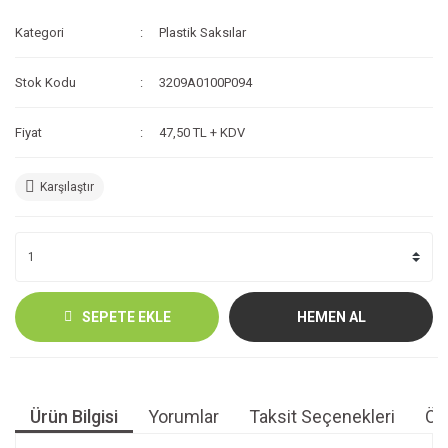
Kategori
Plastik Saksılar
Stok Kodu
3209A0100P094
Fiyat
47,50 TL + KDV
Karşılaştır
SEPETE EKLE
HEMEN AL
Ürün Bilgisi
Yorumlar
Taksit Seçenekleri
Öne