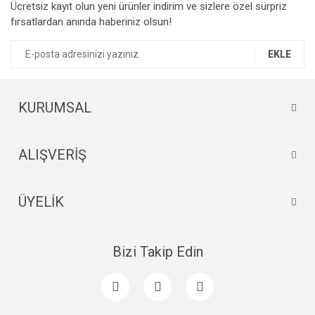
Ücretsiz kayıt olun yeni ürünler indirim ve sizlere özel sürpriz
Ürün resmi kalitesiz, bozuk veya görüntülenemiyor.
fırsatlardan anında haberiniz olsun!
Ürün açıklamasında eksik bilgiler bulunuyor.
Ürün bilgilerinde hatalar bulunuyor.
EKLE
Ürün fiyatı diğer sitelerden daha pahalı.
Bu ürüne benzer farklı alternatifler olmalı.
KURUMSAL
ALIŞVERİŞ
Gönder
ÜYELİK
Bizi Takip Edin