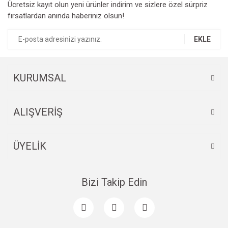
Ücretsiz kayıt olun yeni ürünler indirim ve sizlere özel sürpriz
Ürün resmi kalitesiz, bozuk veya görüntülenemiyor.
fırsatlardan anında haberiniz olsun!
Ürün açıklamasında eksik bilgiler bulunuyor.
Ürün bilgilerinde hatalar bulunuyor.
EKLE
Ürün fiyatı diğer sitelerden daha pahalı.
Bu ürüne benzer farklı alternatifler olmalı.
KURUMSAL
ALIŞVERİŞ
Gönder
ÜYELİK
Bizi Takip Edin