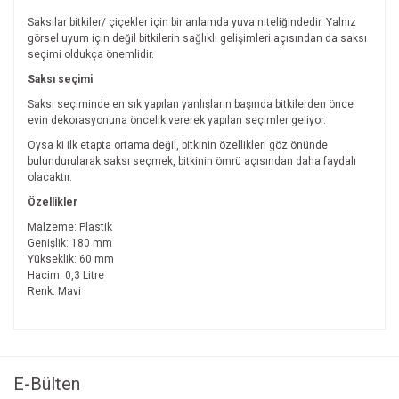
Saksılar bitkiler/ çiçekler için bir anlamda yuva niteliğindedir. Yalnız
görsel uyum için değil bitkilerin sağlıklı gelişimleri açısından da saksı
seçimi oldukça önemlidir.
Saksı seçimi
Saksı seçiminde en sık yapılan yanlışların başında bitkilerden önce
evin dekorasyonuna öncelik vererek yapılan seçimler geliyor.
Oysa ki ilk etapta ortama değil, bitkinin özellikleri göz önünde
bulundurularak saksı seçmek, bitkinin ömrü açısından daha faydalı
olacaktır.
Özellikler
Malzeme: Plastik
Genişlik: 180 mm
Yükseklik: 60 mm
Hacim: 0,3 Litre
Renk: Mavi
Bu ürünün fiyat bilgisi, resim, ürün açıklamalarında ve diğer
konularda yetersiz gördüğünüz noktaları öneri formunu
Bu ürüne ilk yorumu siz yapın!
kullanarak tarafımıza iletebilirsiniz.
Görüş ve önerileriniz için teşekkür ederiz.
E-Bülten
Yorum Yaz