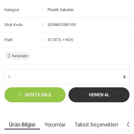
Kategori
Plastik Saksılar
Stok Kodu
3209A0100P109
Fiyat
47,50 TL + KDV
Karşılaştır
SEPETE EKLE
HEMEN AL
Ürün Bilgisi
Yorumlar
Taksit Seçenekleri
Öne