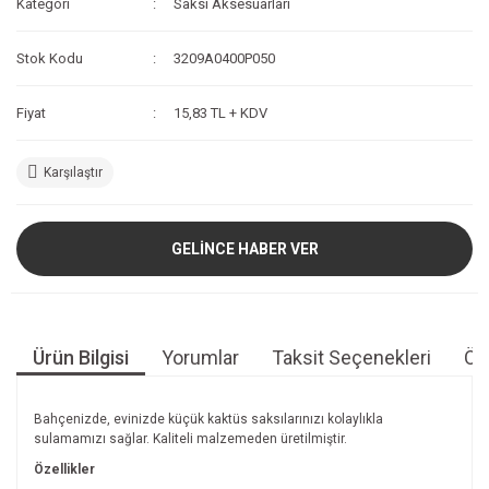
Kategori
Saksı Aksesuarları
Stok Kodu
3209A0400P050
Fiyat
15,83 TL + KDV
Karşılaştır
GELİNCE HABER VER
Ürün Bilgisi
Yorumlar
Taksit Seçenekleri
Öne
Bahçenizde, evinizde küçük kaktüs saksılarınızı kolaylıkla
sulamamızı sağlar. Kaliteli malzemeden üretilmiştir.
Özellikler