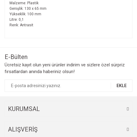
Malzeme: Plastik
Genişlik: 130 x 65 mm
Yükseklik: 100 mm
Litre: 0,1
Renk: Antrasit
Bu ürünün fiyat bilgisi, resim, ürün açıklamalarında ve diğer
konularda yetersiz gördüğünüz noktaları öneri formunu
Bu ürüne ilk yorumu siz yapın!
kullanarak tarafımıza iletebilirsiniz.
Görüş ve önerileriniz için teşekkür ederiz.
E-Bülten
Yorum Yaz
Ücretsiz kayıt olun yeni ürünler indirim ve sizlere özel sürpriz
Ürün resmi kalitesiz, bozuk veya görüntülenemiyor.
fırsatlardan anında haberiniz olsun!
Ürün açıklamasında eksik bilgiler bulunuyor.
Ürün bilgilerinde hatalar bulunuyor.
EKLE
Ürün fiyatı diğer sitelerden daha pahalı.
Bu ürüne benzer farklı alternatifler olmalı.
KURUMSAL
ALIŞVERİŞ