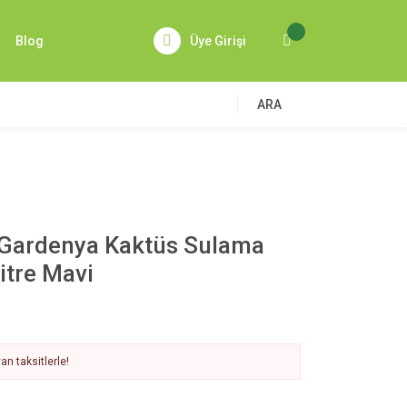
Blog
Üye Girişi
ARA
 Gardenya Kaktüs Sulama
Litre Mavi
n taksitlerle!