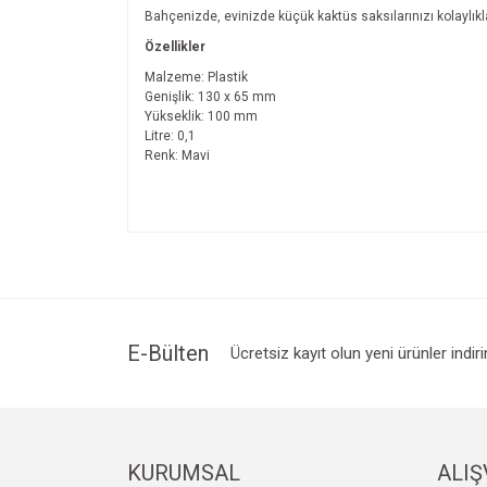
Bahçenizde, evinizde küçük kaktüs saksılarınızı kolaylıkl
Özellikler
Malzeme: Plastik
Genişlik: 130 x 65 mm
Yükseklik: 100 mm
Litre: 0,1
Renk: Mavi
Bu ürünün fiyat bilgisi, resim, ürün açıklamalarında v
Görüş ve önerileriniz için teşekkür ederiz.
Ürün resmi kalitesiz, bozuk veya görüntülenemiyo
Ürün açıklamasında eksik bilgiler bulunuyor.
Ürün bilgilerinde hatalar bulunuyor.
E-Bülten
Ücretsiz kayıt olun yeni ürünler indir
Ürün fiyatı diğer sitelerden daha pahalı.
Bu ürüne benzer farklı alternatifler olmalı.
KURUMSAL
ALIŞ