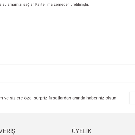
a sulamamızı sağlar. Kaliteli malzemeden üretilmiştir.
e diğer konularda yetersiz gördüğünüz noktaları öneri formunu kullanarak tarafım
Bu ürüne ilk yorumu siz yapın!
r.
Yorum Yaz
im ve sizlere özel sürpriz fırsatlardan anında haberiniz olsun!
VERİŞ
ÜYELİK