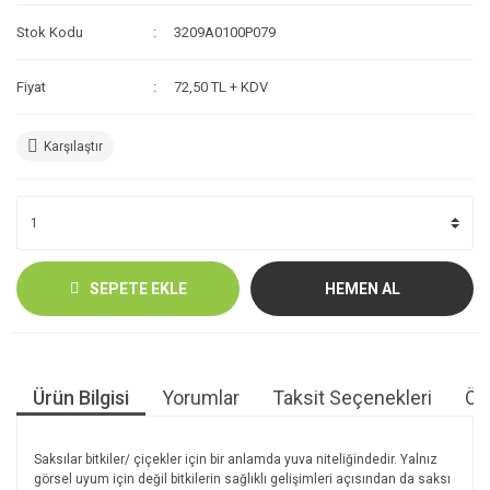
Stok Kodu
3209A0100P079
Fiyat
72,50 TL + KDV
Karşılaştır
SEPETE EKLE
HEMEN AL
Ürün Bilgisi
Yorumlar
Taksit Seçenekleri
Öne
Saksılar bitkiler/ çiçekler için bir anlamda yuva niteliğindedir. Yalnız
görsel uyum için değil bitkilerin sağlıklı gelişimleri açısından da saksı