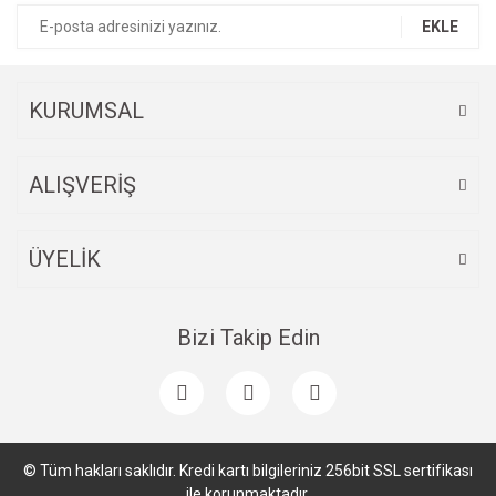
Ürün bilgilerinde hatalar bulunuyor.
EKLE
Ürün fiyatı diğer sitelerden daha pahalı.
Bu ürüne benzer farklı alternatifler olmalı.
KURUMSAL
ALIŞVERİŞ
Gönder
ÜYELİK
Bizi Takip Edin
© Tüm hakları saklıdır. Kredi kartı bilgileriniz 256bit SSL sertifikası
ile korunmaktadır.