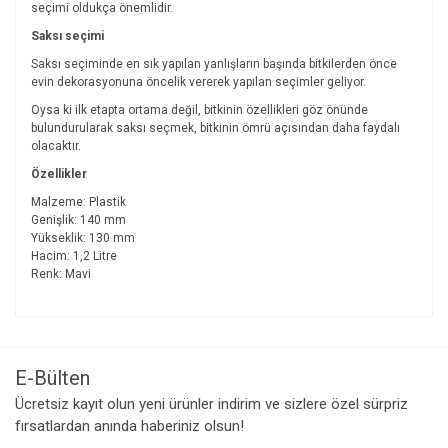
seçimi oldukça önemlidir.
Saksı seçimi
Saksı seçiminde en sık yapılan yanlışların başında bitkilerden önce
evin dekorasyonuna öncelik vererek yapılan seçimler geliyor.
Oysa ki ilk etapta ortama değil, bitkinin özellikleri göz önünde
bulundurularak saksı seçmek, bitkinin ömrü açısından daha faydalı
olacaktır.
Özellikler
Malzeme: Plastik
Genişlik: 140 mm
Yükseklik: 130 mm
Hacim: 1,2 Litre
Renk: Mavi
Bu ürünün fiyat bilgisi, resim, ürün açıklamalarında ve diğer
konularda yetersiz gördüğünüz noktaları öneri formunu
Bu ürüne ilk yorumu siz yapın!
kullanarak tarafımıza iletebilirsiniz.
Görüş ve önerileriniz için teşekkür ederiz.
E-Bülten
Yorum Yaz
Ücretsiz kayıt olun yeni ürünler indirim ve sizlere özel sürpriz
Ürün resmi kalitesiz, bozuk veya görüntülenemiyor.
fırsatlardan anında haberiniz olsun!
Ürün açıklamasında eksik bilgiler bulunuyor.