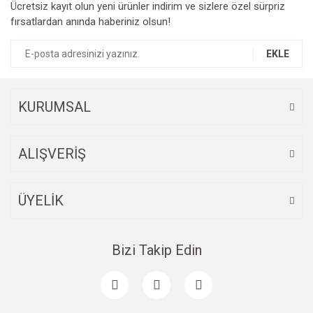
Ücretsiz kayıt olun yeni ürünler indirim ve sizlere özel sürpriz
Ürün resmi kalitesiz, bozuk veya görüntülenemiyor.
fırsatlardan anında haberiniz olsun!
Ürün açıklamasında eksik bilgiler bulunuyor.
Ürün bilgilerinde hatalar bulunuyor.
EKLE
Ürün fiyatı diğer sitelerden daha pahalı.
Bu ürüne benzer farklı alternatifler olmalı.
KURUMSAL
ALIŞVERİŞ
Gönder
ÜYELİK
Bizi Takip Edin