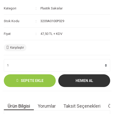
Kategori
Plastik Saksılar
Stok Kodu
3209A0100P029
Fiyat
47,50 TL + KDV
Karşılaştır
SEPETE EKLE
HEMEN AL
Ürün Bilgisi
Yorumlar
Taksit Seçenekleri
Öne