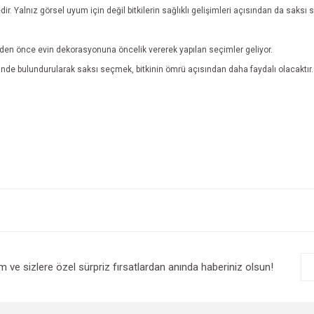
edir. Yalnız görsel uyum için değil bitkilerin sağlıklı gelişimleri açısından da saksı
erden önce evin dekorasyonuna öncelik vererek yapılan seçimler geliyor.
önünde bulundurularak saksı seçmek, bitkinin ömrü açısından daha faydalı olacaktır
e diğer konularda yetersiz gördüğünüz noktaları öneri formunu kullanarak tarafım
Bu ürüne ilk yorumu siz yapın!
r.
Yorum Yaz
im ve sizlere özel sürpriz fırsatlardan anında haberiniz olsun!