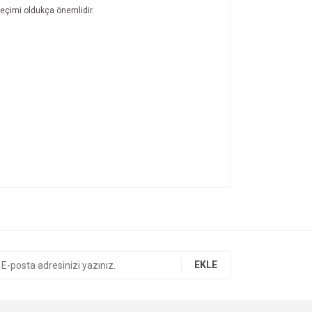
 seçimi oldukça önemlidir.
.
ıza iletebilirsiniz.
EKLE