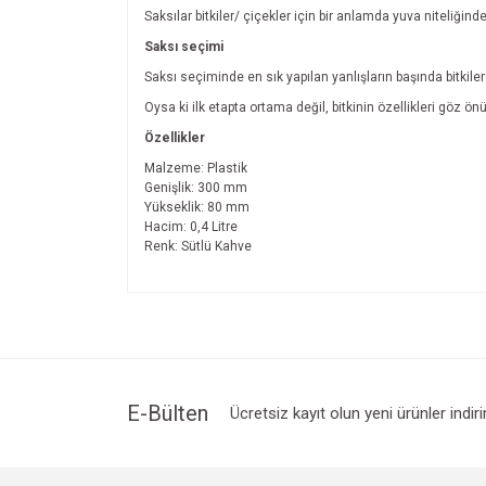
Saksılar bitkiler/ çiçekler için bir anlamda yuva niteliğind
Saksı seçimi
Saksı seçiminde en sık yapılan yanlışların başında bitkil
Oysa ki ilk etapta ortama değil, bitkinin özellikleri göz 
Özellikler
Malzeme: Plastik
Genişlik: 300 mm
Yükseklik: 80 mm
Hacim: 0,4 Litre
Renk: Sütlü Kahve
Bu ürünün fiyat bilgisi, resim, ürün açıklamalarında v
Görüş ve önerileriniz için teşekkür ederiz.
Ürün resmi kalitesiz, bozuk veya görüntülenemiyo
Ürün açıklamasında eksik bilgiler bulunuyor.
Ürün bilgilerinde hatalar bulunuyor.
E-Bülten
Ücretsiz kayıt olun yeni ürünler indir
Ürün fiyatı diğer sitelerden daha pahalı.
Bu ürüne benzer farklı alternatifler olmalı.