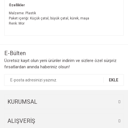
Özellikler
Malzeme: Plastik
Paket içeriği: Küçük çatal, büyük çatal, kürek, maşa
Renk: Mor
Bu ürünün fiyat bilgisi, resim, ürün açıklamalarında ve diğer
konularda yetersiz gördüğünüz noktaları öneri formunu
Bu ürüne ilk yorumu siz yapın!
kullanarak tarafımıza iletebilirsiniz.
Görüş ve önerileriniz için teşekkür ederiz.
E-Bülten
Yorum Yaz
Ücretsiz kayıt olun yeni ürünler indirim ve sizlere özel sürpriz
Ürün resmi kalitesiz, bozuk veya görüntülenemiyor.
fırsatlardan anında haberiniz olsun!
Ürün açıklamasında eksik bilgiler bulunuyor.
Ürün bilgilerinde hatalar bulunuyor.
EKLE
Ürün fiyatı diğer sitelerden daha pahalı.
Bu ürüne benzer farklı alternatifler olmalı.
KURUMSAL
ALIŞVERİŞ