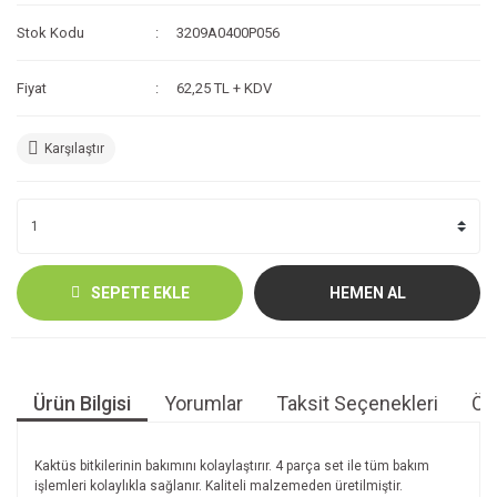
Stok Kodu
3209A0400P056
Fiyat
62,25 TL + KDV
Karşılaştır
SEPETE EKLE
HEMEN AL
Ürün Bilgisi
Yorumlar
Taksit Seçenekleri
Öne
Kaktüs bitkilerinin bakımını kolaylaştırır. 4 parça set ile tüm bakım
işlemleri kolaylıkla sağlanır. Kaliteli malzemeden üretilmiştir.