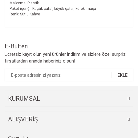
Malzeme: Plastik
Paket içeriği: Küçük çatal, büyük çatal, kürek, maşa
Renk: Sütlü Kahve
Bu ürünün fiyat bilgisi, resim, ürün açıklamalarında ve diğer
konularda yetersiz gördüğünüz noktaları öneri formunu
Bu ürüne ilk yorumu siz yapın!
kullanarak tarafımıza iletebilirsiniz.
Görüş ve önerileriniz için teşekkür ederiz.
E-Bülten
Yorum Yaz
Ücretsiz kayıt olun yeni ürünler indirim ve sizlere özel sürpriz
Ürün resmi kalitesiz, bozuk veya görüntülenemiyor.
fırsatlardan anında haberiniz olsun!
Ürün açıklamasında eksik bilgiler bulunuyor.
Ürün bilgilerinde hatalar bulunuyor.
EKLE
Ürün fiyatı diğer sitelerden daha pahalı.
Bu ürüne benzer farklı alternatifler olmalı.
KURUMSAL
ALIŞVERİŞ
Gönder