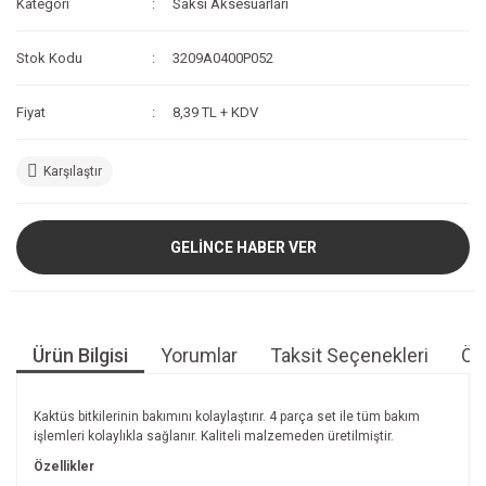
Kategori
Saksı Aksesuarları
Stok Kodu
3209A0400P052
Fiyat
8,39 TL + KDV
Karşılaştır
GELİNCE HABER VER
Ürün Bilgisi
Yorumlar
Taksit Seçenekleri
Öne
Kaktüs bitkilerinin bakımını kolaylaştırır. 4 parça set ile tüm bakım
işlemleri kolaylıkla sağlanır. Kaliteli malzemeden üretilmiştir.
Özellikler