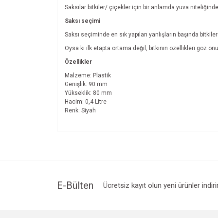
Saksılar bitkiler/ çiçekler için bir anlamda yuva niteliğind
Saksı seçimi
Saksı seçiminde en sık yapılan yanlışların başında bitkil
Oysa ki ilk etapta ortama değil, bitkinin özellikleri göz 
Özellikler
Malzeme: Plastik
Genişlik: 90 mm
Yükseklik: 80 mm
Hacim: 0,4 Litre
Renk: Siyah
Bu ürünün fiyat bilgisi, resim, ürün açıklamalarında v
Görüş ve önerileriniz için teşekkür ederiz.
Ürün resmi kalitesiz, bozuk veya görüntülenemiyo
Ürün açıklamasında eksik bilgiler bulunuyor.
Ürün bilgilerinde hatalar bulunuyor.
E-Bülten
Ücretsiz kayıt olun yeni ürünler indir
Ürün fiyatı diğer sitelerden daha pahalı.
Bu ürüne benzer farklı alternatifler olmalı.