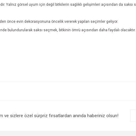
edir. Yalnız görsel uyum için değil bitkilerin sağlıklı gelişimleri açısından da saksı
erden önce evin dekorasyonuna öncelik vererek yapılan seçimler geliyor.
önünde bulundurularak saksı seçmek, bitkinin ömrü açısından daha faydalı olacaktır
e diğer konularda yetersiz gördüğünüz noktaları öneri formunu kullanarak tarafım
Bu ürüne ilk yorumu siz yapın!
r.
Yorum Yaz
im ve sizlere özel sürpriz fırsatlardan anında haberiniz olsun!