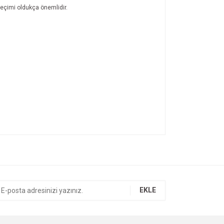
 seçimi oldukça önemlidir.
.
ıza iletebilirsiniz.
EKLE