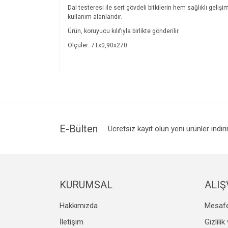
Dal testeresi ile sert gövdeli bitkilerin hem sağlıklı ge
kullanım alanlarıdır.
Ürün, koruyucu kılıfıyla birlikte gönderilir.
Ölçüler: 7Tx0,90x270
Bu ürünün fiyat bilgisi, resim, ürün açıklamalarında v
Görüş ve önerileriniz için teşekkür ederiz.
Ürün resmi kalitesiz, bozuk veya görüntülenemiyo
Ürün açıklamasında eksik bilgiler bulunuyor.
Ürün bilgilerinde hatalar bulunuyor.
E-Bülten
Ücretsiz kayıt olun yeni ürünler indir
Ürün fiyatı diğer sitelerden daha pahalı.
Bu ürüne benzer farklı alternatifler olmalı.
KURUMSAL
ALIŞ
Hakkımızda
Mesafe
İletişim
Gizlili