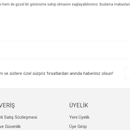
lişimi hem de güzel bir görünüme sahip olmasını sağlayabilirsiniz. Budama makasları
e diğer konularda yetersiz gördüğünüz noktaları öneri formunu kullanarak tarafım
Bu ürüne ilk yorumu siz yapın!
r.
Yorum Yaz
im ve sizlere özel sürpriz fırsatlardan anında haberiniz olsun!
VERİŞ
ÜYELİK
li Satış Sözleşmesi
Yeni Üyelik
Gönder
k ve Güvenlik
Üye Girişi