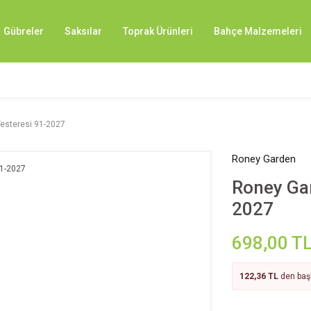
Gübreler
Saksılar
Toprak Ürünleri
Bahçe Malzemeleri
 Testeresi 91-2027
Roney Garden
Roney Gar
2027
698,00 T
122,36 TL
den başl