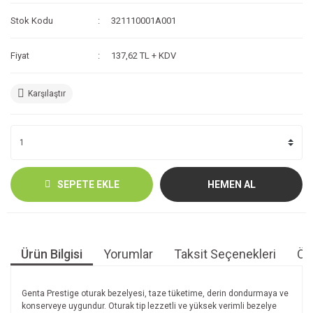
Stok Kodu
321110001A001
Fiyat
137,62 TL + KDV
Karşılaştır
SEPETE EKLE
HEMEN AL
Ürün Bilgisi
Yorumlar
Taksit Seçenekleri
Öne
Genta Prestige oturak bezelyesi, taze tüketime, derin dondurmaya ve
konserveye uygundur. Oturak tip lezzetli ve yüksek verimli bezelye