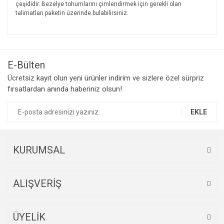
çeşididir. Bezelye tohumlarını çimlendirmek için gerekli olan
talimatları paketin üzerinde bulabilirsiniz.
Bu ürünün fiyat bilgisi, resim, ürün açıklamalarında ve diğer
konularda yetersiz gördüğünüz noktaları öneri formunu
Bu ürüne ilk yorumu siz yapın!
kullanarak tarafımıza iletebilirsiniz.
Görüş ve önerileriniz için teşekkür ederiz.
E-Bülten
Yorum Yaz
Ücretsiz kayıt olun yeni ürünler indirim ve sizlere özel sürpriz
Ürün resmi kalitesiz, bozuk veya görüntülenemiyor.
fırsatlardan anında haberiniz olsun!
Ürün açıklamasında eksik bilgiler bulunuyor.
Ürün bilgilerinde hatalar bulunuyor.
EKLE
Ürün fiyatı diğer sitelerden daha pahalı.
Bu ürüne benzer farklı alternatifler olmalı.
KURUMSAL
ALIŞVERİŞ
Gönder
ÜYELİK