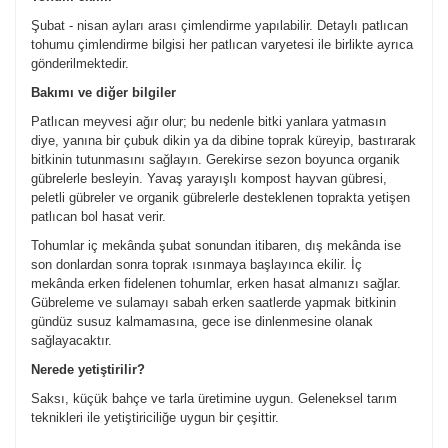
Şubat - nisan ayları arası çimlendirme yapılabilir. Detaylı patlıcan
tohumu çimlendirme bilgisi her patlıcan varyetesi ile birlikte ayrıca
gönderilmektedir.
Bakımı ve diğer bilgiler
Patlıcan meyvesi ağır olur; bu nedenle bitki yanlara yatmasın
diye, yanına bir çubuk dikin ya da dibine toprak küreyip, bastırarak
bitkinin tutunmasını sağlayın. Gerekirse sezon boyunca organik
gübrelerle besleyin. Yavaş yarayışlı kompost hayvan gübresi,
peletli gübreler ve organik gübrelerle desteklenen toprakta yetişen
patlıcan bol hasat verir.
Tohumlar iç mekânda şubat sonundan itibaren, dış mekânda ise
son donlardan sonra toprak ısınmaya başlayınca ekilir. İç
mekânda erken fidelenen tohumlar, erken hasat almanızı sağlar.
Gübreleme ve sulamayı sabah erken saatlerde yapmak bitkinin
gündüz susuz kalmamasına, gece ise dinlenmesine olanak
sağlayacaktır.
Nerede yetiştirilir?
Saksı, küçük bahçe ve tarla üretimine uygun. Geleneksel tarım
teknikleri ile yetiştiriciliğe uygun bir çeşittir.