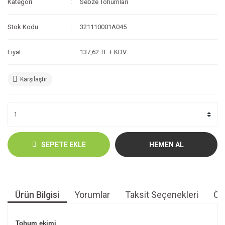
Kategori
Sebze Tohumları
Stok Kodu
321110001A045
Fiyat
137,62 TL + KDV
Karşılaştır
SEPETE EKLE
HEMEN AL
Ürün Bilgisi
Yorumlar
Taksit Seçenekleri
Öne
Tohum ekimi