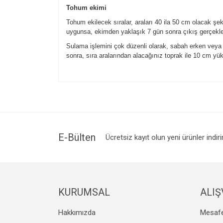
Tohum ekimi
Tohum ekilecek sıralar, araları 40 ila 50 cm olacak şek
uygunsa, ekimden yaklaşık 7 gün sonra çıkış gerçekle
Sulama işlemini çok düzenli olarak, sabah erken veya
sonra, sıra aralarından alacağınız toprak ile 10 cm yük
Bu ürünün fiyat bilgisi, resim, ürün açıklamalarında v
Görüş ve önerileriniz için teşekkür ederiz.
Ürün resmi kalitesiz, bozuk veya görüntülenemiyo
Ürün açıklamasında eksik bilgiler bulunuyor.
Ürün bilgilerinde hatalar bulunuyor.
E-Bülten
Ücretsiz kayıt olun yeni ürünler indir
Ürün fiyatı diğer sitelerden daha pahalı.
Bu ürüne benzer farklı alternatifler olmalı.
KURUMSAL
ALIŞ
Hakkımızda
Mesafe