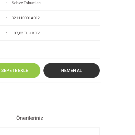
Sebze Tohumları
321110001A012
137,62 TL + KDV
SEPETE EKLE
HEMEN AL
Önerileriniz