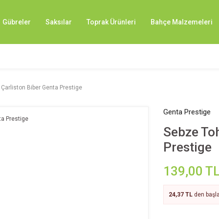
Gübreler
Saksılar
Toprak Ürünleri
Bahçe Malzemeleri
arliston Biber Genta Prestige
Genta Prestige
Sebze To
Prestige
139,00 T
24,37 TL
den başla