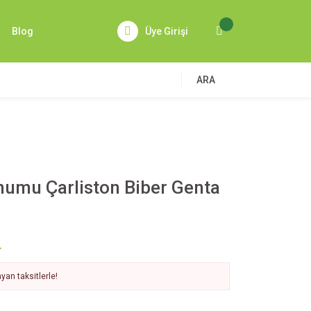
Blog
Üye Girişi
ARA
humu Çarliston Biber Genta
L
yan taksitlerle!