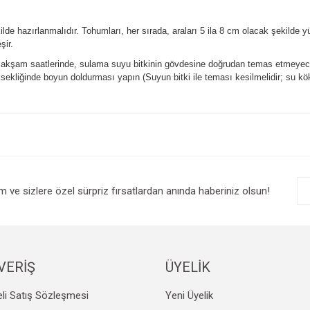
ilde hazırlanmalıdır. Tohumları, her sırada, araları 5 ila 8 cm olacak şekilde 
şir.
 akşam saatlerinde, sulama suyu bitkinin gövdesine doğrudan temas etmeyecek
sekliğinde boyun doldurması yapın (Suyun bitki ile teması kesilmelidir; su kökl
e diğer konularda yetersiz gördüğünüz noktaları öneri formunu kullanarak tarafım
Bu ürüne ilk yorumu siz yapın!
r.
Yorum Yaz
im ve sizlere özel sürpriz fırsatlardan anında haberiniz olsun!
VERİŞ
ÜYELİK
li Satış Sözleşmesi
Yeni Üyelik