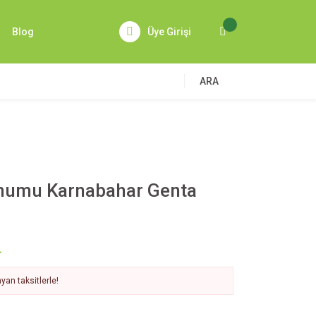
Blog
Üye Girişi
ARA
humu Karnabahar Genta
L
yan taksitlerle!