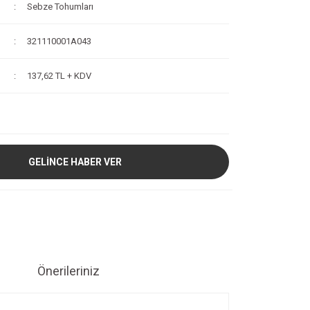
Sebze Tohumları
321110001A043
137,62 TL + KDV
GELİNCE HABER VER
Önerileriniz