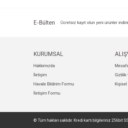
Ürün resmi kalitesiz, bozuk veya görüntülenemiyo
Ürün açıklamasında eksik bilgiler bulunuyor.
Ürün bilgilerinde hatalar bulunuyor.
E-Bülten
Ücretsiz kayıt olun yeni ürünler indir
Ürün fiyatı diğer sitelerden daha pahalı.
Bu ürüne benzer farklı alternatifler olmalı.
KURUMSAL
ALIŞ
Hakkımızda
Mesafe
İletişim
Gizlili
Havale Bildirim Formu
Kişisel
İletişim Formu
© Tüm hakları saklıdır. Kredi kartı bilgileriniz 256bit S