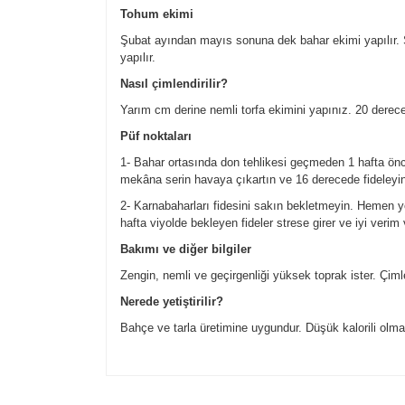
Tohum ekimi
Şubat ayından mayıs sonuna dek bahar ekimi yapılır. 
yapılır.
Nasıl çimlendirilir?
Yarım cm derine nemli torfa ekimini yapınız. 20 derec
Püf noktaları
1- Bahar ortasında don tehlikesi geçmeden 1 hafta önce
mekâna serin havaya çıkartın ve 16 derecede fideleyin
2- Karnabaharları fidesini sakın bekletmeyin. Hemen yet
hafta viyolde bekleyen fideler strese girer ve iyi verim
Bakımı ve diğer bilgiler
Zengin, nemli ve geçirgenliği yüksek toprak ister. Çim
Nerede yetiştirilir?
Bahçe ve tarla üretimine uygundur. Düşük kalorili olma
Bu ürünün fiyat bilgisi, resim, ürün açıklamalarında v
Görüş ve önerileriniz için teşekkür ederiz.