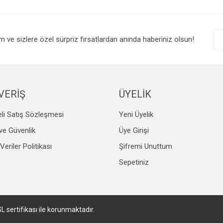
r.
Yorum Yaz
im ve sizlere özel sürpriz fırsatlardan anında haberiniz olsun!
VERİŞ
ÜYELİK
li Satış Sözleşmesi
Yeni Üyelik
Gönder
k ve Güvenlik
Üye Girişi
 Veriler Politikası
Şifremi Unuttum
Sepetiniz
SL sertifikası ile korunmaktadır.