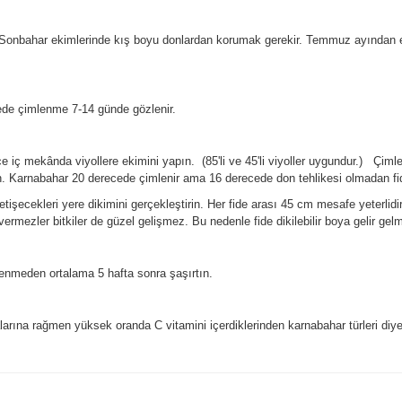
Sonbahar ekimlerinde kış boyu donlardan korumak gerekir. Temmuz ayından ek
ede çimlenme 7-14 günde gözlenir.
 iç mekânda viyollere ekimini yapın. (85'li ve 45'li viyoller uygundur.) Çimle
. Karnabahar 20 derecede çimlenir ama 16 derecede don tehlikesi olmadan fidel
işecekleri yere dikimini gerçekleştirin. Her fide arası 45 cm mesafe yeterlidir
 vermezler bitkiler de güzel gelişmez. Bu nedenle fide dikilebilir boya gelir g
lenmeden ortalama 5 hafta sonra şaşırtın.
larına rağmen yüksek oranda C vitamini içerdiklerinden karnabahar türleri diye
e diğer konularda yetersiz gördüğünüz noktaları öneri formunu kullanarak tarafım
Bu ürüne ilk yorumu siz yapın!