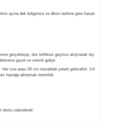
im ayına dek bölgenize ve dikim tarihine göre hasatı
nme gerçekleşip, don tehlikesi geçince alıştırarak dış
enirse güzel ve verimli gelişir.
. Her sıra arası 60 cm mesafede yeterli gelecektir. 3-4
elmez toprağa aktarmak önemlidir.
t dostu sebzelerdir.
ıza iletebilirsiniz.