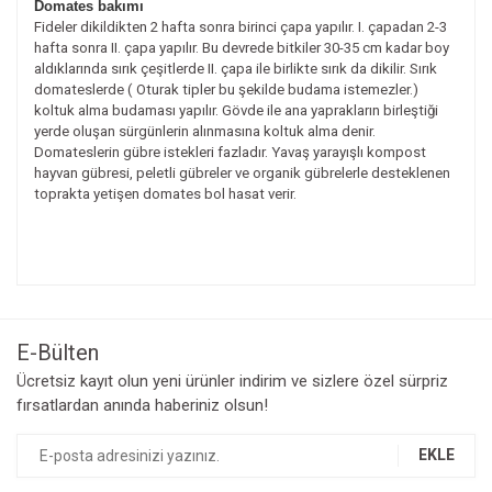
Domates bakımı
Fideler dikildikten 2 hafta sonra birinci çapa yapılır. I. çapadan 2-3
hafta sonra II. çapa yapılır. Bu devrede bitkiler 30-35 cm kadar boy
aldıklarında sırık çeşitlerde II. çapa ile birlikte sırık da dikilir. Sırık
domateslerde ( Oturak tipler bu şekilde budama istemezler.)
koltuk alma budaması yapılır. Gövde ile ana yaprakların birleştiği
yerde oluşan sürgünlerin alınmasına koltuk alma denir.
Domateslerin gübre istekleri fazladır. Yavaş yarayışlı kompost
hayvan gübresi, peletli gübreler ve organik gübrelerle desteklenen
toprakta yetişen domates bol hasat verir.
Bu ürünün fiyat bilgisi, resim, ürün açıklamalarında ve diğer
konularda yetersiz gördüğünüz noktaları öneri formunu
Bu ürüne ilk yorumu siz yapın!
kullanarak tarafımıza iletebilirsiniz.
Görüş ve önerileriniz için teşekkür ederiz.
E-Bülten
Yorum Yaz
Ücretsiz kayıt olun yeni ürünler indirim ve sizlere özel sürpriz
Ürün resmi kalitesiz, bozuk veya görüntülenemiyor.
fırsatlardan anında haberiniz olsun!
Ürün açıklamasında eksik bilgiler bulunuyor.
Ürün bilgilerinde hatalar bulunuyor.
EKLE
Ürün fiyatı diğer sitelerden daha pahalı.