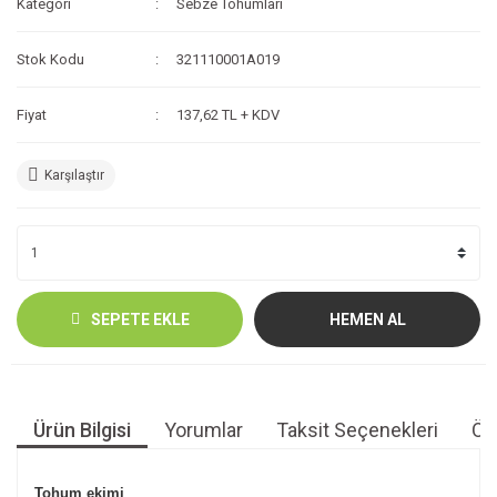
Kategori
Sebze Tohumları
Stok Kodu
321110001A019
Fiyat
137,62 TL + KDV
Karşılaştır
SEPETE EKLE
HEMEN AL
Ürün Bilgisi
Yorumlar
Taksit Seçenekleri
Öne
Tohum ekimi