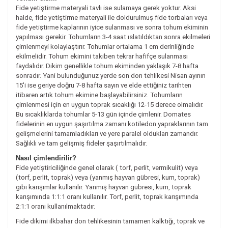
Fide yetiştirme materyali tavlı ise sulamaya gerek yoktur. Aksi
halde, fide yetiştirme materyali ile doldurulmuş fide torbaları veya
fide yetiştirme kaplarının iyice sulanması ve sonra tohum ekiminin
yapılması gerekir. Tohumların 3-4 saat ıslatıldıktan sonra ekilmeleri
çimlenmeyi kolaylaştırır. Tohumlar ortalama 1 cm derinliğinde
ekilmelidir. Tohum ekimini takiben tekrar hafifçe sulanması
faydalıdır. Dikim genellikle tohum ekiminden yaklaşık 7-8 hafta
sonradır. Yani bulunduğunuz yerde son don tehlikesi Nisan ayının
15'i ise geriye doğru 7-8 hafta sayın ve elde ettiğiniz tarihten
itibaren artık tohum ekimine başlayabilirsiniz. Tohumların
çimlenmesi için en uygun toprak sıcaklığı 12-15 derece olmalıdır.
Bu sıcaklıklarda tohumlar 5-13 gün içinde çimlenir. Domates
fidelerinin en uygun şaşırtılma zamanı kotiledon yapraklarının tam
gelişmelerini tamamladıkları ve yere paralel oldukları zamandır.
Sağlıklı ve tam gelişmiş fideler şaşırtılmalıdır.
Nasıl çimlendirilir?
Fide yetiştiriciliğinde genel olarak ( torf, perlit, vermikulit) veya
(torf, perlit, toprak) veya (yanmış hayvan gübresi, kum, toprak)
gibi karışımlar kullanılır. Yanmış hayvan gübresi, kum, toprak
karışımında 1:1:1 oranı kullanılır. Torf, perlit, toprak karışımında
2:1:1 oranı kullanılmaktadır.
Fide dikimi ilkbahar don tehlikesinin tamamen kalktığı, toprak ve