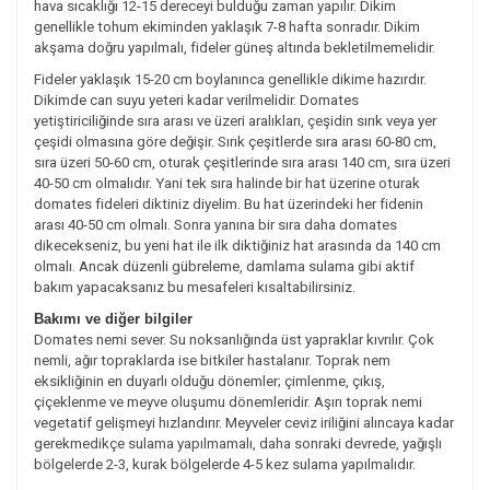
hava sıcaklığı 12-15 dereceyi bulduğu zaman yapılır. Dikim
genellikle tohum ekiminden yaklaşık 7-8 hafta sonradır. Dikim
akşama doğru yapılmalı, fideler güneş altında bekletilmemelidir.
Fideler yaklaşık 15-20 cm boylanınca genellikle dikime hazırdır.
Dikimde can suyu yeteri kadar verilmelidir. Domates
yetiştiriciliğinde sıra arası ve üzeri aralıkları, çeşidin sırık veya yer
çeşidi olmasına göre değişir. Sırık çeşitlerde sıra arası 60-80 cm,
sıra üzeri 50-60 cm, oturak çeşitlerinde sıra arası 140 cm, sıra üzeri
40-50 cm olmalıdır. Yani tek sıra halinde bir hat üzerine oturak
domates fideleri diktiniz diyelim. Bu hat üzerindeki her fidenin
arası 40-50 cm olmalı. Sonra yanına bir sıra daha domates
dikecekseniz, bu yeni hat ile ilk diktiğiniz hat arasında da 140 cm
olmalı. Ancak düzenli gübreleme, damlama sulama gibi aktif
bakım yapacaksanız bu mesafeleri kısaltabilirsiniz.
Bakımı ve diğer bilgiler
Domates nemi sever. Su noksanlığında üst yapraklar kıvrılır. Çok
nemli, ağır topraklarda ise bitkiler hastalanır. Toprak nem
eksikliğinin en duyarlı olduğu dönemler; çimlenme, çıkış,
çiçeklenme ve meyve oluşumu dönemleridir. Aşırı toprak nemi
vegetatif gelişmeyi hızlandırır. Meyveler ceviz iriliğini alıncaya kadar
gerekmedikçe sulama yapılmamalı, daha sonraki devrede, yağışlı
bölgelerde 2-3, kurak bölgelerde 4-5 kez sulama yapılmalıdır.