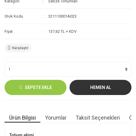
Kategori
Sebze Tohumları
Stok Kodu
321110001A023
Fiyat
137,62 TL + KDV
Karşılaştır
SEPETE EKLE
HEMEN AL
Ürün Bilgisi
Yorumlar
Taksit Seçenekleri
Öne
Tohum ekimi