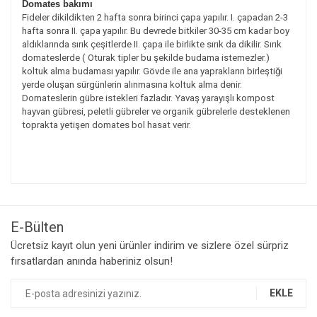
Domates bakımı
Fideler dikildikten 2 hafta sonra birinci çapa yapılır. I. çapadan 2-3
hafta sonra II. çapa yapılır. Bu devrede bitkiler 30-35 cm kadar boy
aldıklarında sırık çeşitlerde II. çapa ile birlikte sırık da dikilir. Sırık
domateslerde ( Oturak tipler bu şekilde budama istemezler.)
koltuk alma budaması yapılır. Gövde ile ana yaprakların birleştiği
yerde oluşan sürgünlerin alınmasına koltuk alma denir.
Domateslerin gübre istekleri fazladır. Yavaş yarayışlı kompost
hayvan gübresi, peletli gübreler ve organik gübrelerle desteklenen
toprakta yetişen domates bol hasat verir.
Bu ürünün fiyat bilgisi, resim, ürün açıklamalarında ve diğer
konularda yetersiz gördüğünüz noktaları öneri formunu
Bu ürüne ilk yorumu siz yapın!
kullanarak tarafımıza iletebilirsiniz.
Görüş ve önerileriniz için teşekkür ederiz.
E-Bülten
Yorum Yaz
Ücretsiz kayıt olun yeni ürünler indirim ve sizlere özel sürpriz
Ürün resmi kalitesiz, bozuk veya görüntülenemiyor.
fırsatlardan anında haberiniz olsun!
Ürün açıklamasında eksik bilgiler bulunuyor.
Ürün bilgilerinde hatalar bulunuyor.
EKLE
Ürün fiyatı diğer sitelerden daha pahalı.