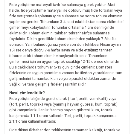
Fide yetiştirme materyali tavlı ise sulamaya gerek yoktur. Aksi
halde, fide yetiştirme materyali ile doldurulmuş fide torbaları veya
fide yetiştirme kaplarının iyice sulanması ve sonra tohum ekiminin
yapılması gerekir. Tohumların 3-4 saat ıslatıldıktan sonra ekilmeleri
çimlenmeyi kolaylaştırır. Tohumlar ortalama 1 cm derinliğinde
ekilmelidir. Tohum ekimini takiben tekrar hafifçe sulanması
faydalıdır. Dikim genellikle tohum ekiminden yaklaşık 7-8 hafta
sonradır. Yani bulunduğunuz yerde son don tehlikesi Nisan ayının
15'i ise geriye doğru 7-8 hafta sayın ve elde ettiğiniz tarihten
itibaren artık tohum ekimine başlayabilirsiniz. Tohumların
çimlenmesi için en uygun toprak sıcaklığı 12-15 derece olmalıdır.
Bu sıcaklıklarda tohumlar 5-13 gün içinde çimlenir. Domates
fidelerinin en uygun şaşırtılma zamanı kotiledon yapraklarının tam
gelişmelerini tamamladıkları ve yere paralel oldukları zamandır.
Sağlıklı ve tam gelişmiş fideler şaşırtılmalıdır.
Nasıl çimlendirilir?
Fide yetiştiriciliğinde genel olarak ( torf, perlit, vermikulit) veya
(torf, perlit, toprak) veya (yanmış hayvan gübresi, kum, toprak)
gibi karışımlar kullanılır. Yanmış hayvan gübresi, kum, toprak
karışımında 1:1:1 oranı kullanılır. Torf, perlit, toprak karışımında
2:1:1 oranı kullanılmaktadır.
Fide dikimi ilkbahar don tehlikesinin tamamen kalktığı, toprak ve