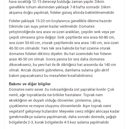
hava sıcaklığı 12-15 dereceyi bulduğu zaman yapılır. Dikim
genellikle tohum ekiminden yaklaşık 7-8 hafta sonradır. Dikim
akşama doğru yapılmalı, fideler güneş altında bekletilmemelidir.
Fideler yaklaşık 15-20 cm boylanınca genellikle dikime hazırdır.
Dikimde can suyu yeteri kadar verilmelidir. Domates
yetiştiriciliğinde sıra arası ve üzeri aralıkları, çeşidin sırık veya yer
çeşidi olmasına göre değişir. Sırık çeşitlerde sıra arası 60-80 cm,
sıra üzeri 50-60 cm, oturak çeşitlerinde sıra arası 140 cm, sıra üzeri
40-50 cm olmalıdır. Yani tek sıra halinde bir hat üzerine oturak
domates fideleri diktiniz diyelim. Bu hat üzerindeki her fidenin
arası 40-50 cm olmalı. Sonra yanına bir sıra daha domates
dikecekseniz, bu yeni hat ile ilk diktiğiniz hat arasında da 140 cm
olmalı. Ancak düzenli gübreleme, damlama sulama gibi aktif
bakım yapacaksanız bu mesafeleri kısaltabilirsiniz.
Bakımı ve diğer bilgiler
Domates nemi sever. Su noksanlığında üst yapraklar kıvrılır. Çok
nemli, ağır topraklarda ise bitkiler hastalanır. Toprak nem
eksikliğinin en duyarlı olduğu dönemler; çimlenme, çıkış,
çiçeklenme ve meyve oluşumu dönemleridir. Aşırı toprak nemi
vegetatif gelişmeyi hızlandırır. Meyveler ceviz iriliğini alıncaya kadar
gerekmedikçe sulama yapılmamalı, daha sonraki devrede, yağışlı
bölgelerde 2-3, kurak bölgelerde 4-5 kez sulama yapılmalıdır.