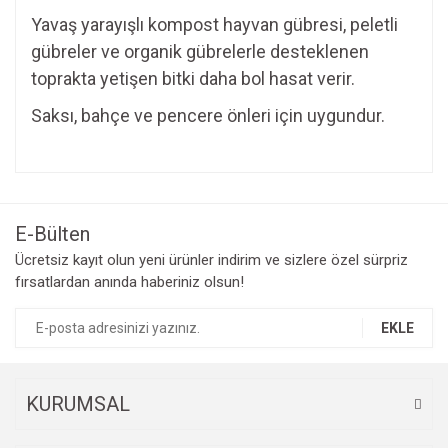
Yavaş yarayışlı kompost hayvan gübresi, peletli
gübreler ve organik gübrelerle desteklenen
toprakta yetişen bitki daha bol hasat verir.
Saksı, bahçe ve pencere önleri için uygundur.
Bu ürünün fiyat bilgisi, resim, ürün açıklamalarında ve diğer
konularda yetersiz gördüğünüz noktaları öneri formunu
Bu ürüne ilk yorumu siz yapın!
kullanarak tarafımıza iletebilirsiniz.
Görüş ve önerileriniz için teşekkür ederiz.
E-Bülten
Yorum Yaz
Ücretsiz kayıt olun yeni ürünler indirim ve sizlere özel sürpriz
Ürün resmi kalitesiz, bozuk veya görüntülenemiyor.
fırsatlardan anında haberiniz olsun!
Ürün açıklamasında eksik bilgiler bulunuyor.
Ürün bilgilerinde hatalar bulunuyor.
EKLE
Ürün fiyatı diğer sitelerden daha pahalı.
Bu ürüne benzer farklı alternatifler olmalı.
KURUMSAL