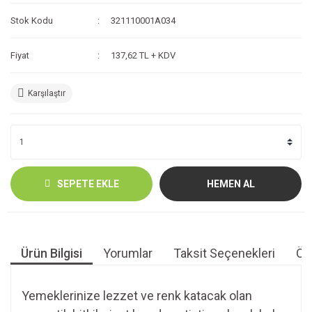
Stok Kodu
321110001A034
Fiyat
137,62 TL + KDV
Karşılaştır
SEPETE EKLE
HEMEN AL
Ürün Bilgisi
Yorumlar
Taksit Seçenekleri
Öne
Yemeklerinize lezzet ve renk katacak olan