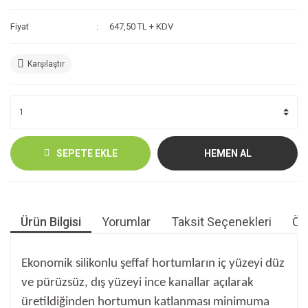
Fiyat
647,50 TL + KDV
Karşılaştır
SEPETE EKLE
HEMEN AL
Ürün Bilgisi
Yorumlar
Taksit Seçenekleri
Öne
Ekonomik silikonlu şeffaf hortumların iç yüzeyi düz
ve pürüzsüz, dış yüzeyi ince kanallar açılarak
üretildiğinden hortumun katlanması minimuma