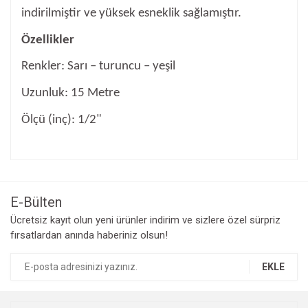
indirilmiştir ve yüksek esneklik sağlamıştır.
Özellikler
Renkler: Sarı – turuncu – yeşil
Uzunluk: 15 Metre
Ölçü (inç): 1/2"
Bu ürünün fiyat bilgisi, resim, ürün açıklamalarında ve diğer
konularda yetersiz gördüğünüz noktaları öneri formunu
Bu ürüne ilk yorumu siz yapın!
kullanarak tarafımıza iletebilirsiniz.
Görüş ve önerileriniz için teşekkür ederiz.
E-Bülten
Yorum Yaz
Ücretsiz kayıt olun yeni ürünler indirim ve sizlere özel sürpriz
Ürün resmi kalitesiz, bozuk veya görüntülenemiyor.
fırsatlardan anında haberiniz olsun!
Ürün açıklamasında eksik bilgiler bulunuyor.
Ürün bilgilerinde hatalar bulunuyor.
EKLE
Ürün fiyatı diğer sitelerden daha pahalı.
Bu ürüne benzer farklı alternatifler olmalı.