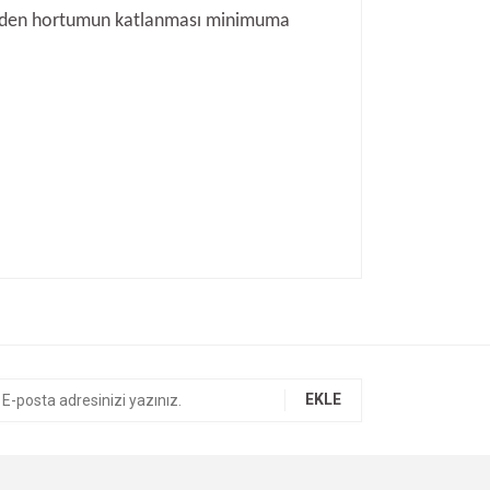
diğinden hortumun katlanması minimuma
ıza iletebilirsiniz.
EKLE