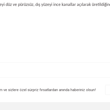
zeyi düz ve pürüzsüz, dış yüzeyi ince kanallar açılarak üretil
e diğer konularda yetersiz gördüğünüz noktaları öneri formunu kullanarak tarafım
Bu ürüne ilk yorumu siz yapın!
r.
Yorum Yaz
im ve sizlere özel sürpriz fırsatlardan anında haberiniz olsun!