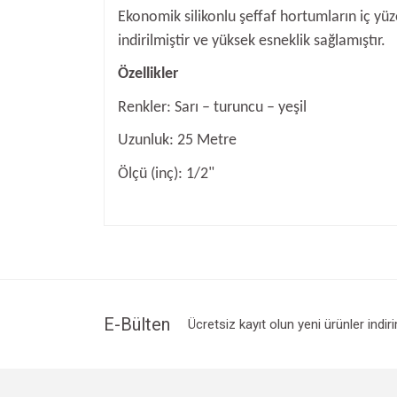
Ekonomik silikonlu şeffaf hortumların iç yü
indirilmiştir ve yüksek esneklik sağlamıştır.
Özellikler
Renkler: Sarı – turuncu – yeşil
Uzunluk: 25 Metre
Ölçü (inç): 1/2"
Bu ürünün fiyat bilgisi, resim, ürün açıklamalarında v
Görüş ve önerileriniz için teşekkür ederiz.
Ürün resmi kalitesiz, bozuk veya görüntülenemiyo
Ürün açıklamasında eksik bilgiler bulunuyor.
Ürün bilgilerinde hatalar bulunuyor.
E-Bülten
Ücretsiz kayıt olun yeni ürünler indir
Ürün fiyatı diğer sitelerden daha pahalı.
Bu ürüne benzer farklı alternatifler olmalı.