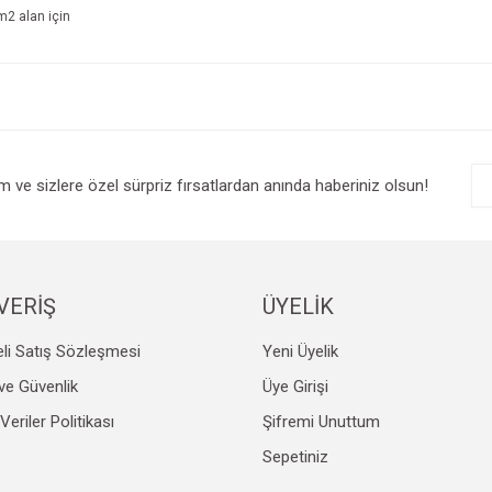
m2 alan için
e diğer konularda yetersiz gördüğünüz noktaları öneri formunu kullanarak tarafım
Bu ürüne ilk yorumu siz yapın!
r.
Yorum Yaz
im ve sizlere özel sürpriz fırsatlardan anında haberiniz olsun!
VERİŞ
ÜYELİK
li Satış Sözleşmesi
Yeni Üyelik
Gönder
k ve Güvenlik
Üye Girişi
 Veriler Politikası
Şifremi Unuttum
Sepetiniz