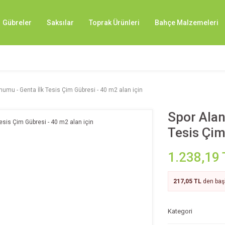
Gübreler
Saksılar
Toprak Ürünleri
Bahçe Malzemeleri
umu - Genta İlk Tesis Çim Gübresi - 40 m2 alan için
Spor Alan
Tesis Çim
1.238,19 
217,05 TL
den başl
Kategori