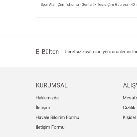
Spor Alan Çim Tohumu - Genta İlk Tesis Çim Gübresi - 40 
Bu ürünün fiyat bilgisi, resim, ürün açıklamalarında v
Görüş ve önerileriniz için teşekkür ederiz.
Ürün resmi kalitesiz, bozuk veya görüntülenemiyo
Ürün açıklamasında eksik bilgiler bulunuyor.
Ürün bilgilerinde hatalar bulunuyor.
E-Bülten
Ücretsiz kayıt olun yeni ürünler indir
Ürün fiyatı diğer sitelerden daha pahalı.
Bu ürüne benzer farklı alternatifler olmalı.
KURUMSAL
ALIŞ
Hakkımızda
Mesafe
İletişim
Gizlili
Havale Bildirim Formu
Kişisel
İletişim Formu