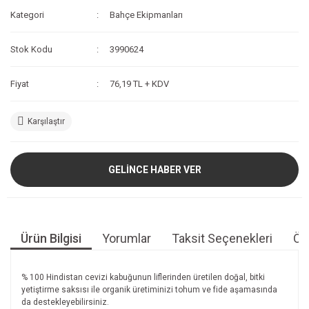
Kategori
Bahçe Ekipmanları
Stok Kodu
3990624
Fiyat
76,19 TL + KDV
Karşılaştır
GELİNCE HABER VER
Ürün Bilgisi
Yorumlar
Taksit Seçenekleri
Öne
% 100 Hindistan cevizi kabuğunun liflerinden üretilen doğal, bitki
yetiştirme saksısı ile organik üretiminizi tohum ve fide aşamasında
da destekleyebilirsiniz.