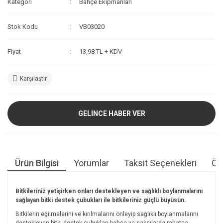
Kategori
Bahçe Ekipmanları
Stok Kodu
VB03020
Fiyat
13,98 TL + KDV
Karşılaştır
GELİNCE HABER VER
Ürün Bilgisi
Yorumlar
Taksit Seçenekleri
Öne
Bitkileriniz yetişirken onları destekleyen ve sağlıklı boylanmalarını
sağlayan bitki destek çubukları ile bitkileriniz güçlü büyüsün.
Bitkilerin eğilmelerini ve kırılmalarını önleyip sağlıklı boylanmalarını