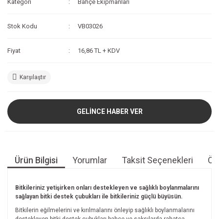
Kategori
Bahçe Ekipmanları
Stok Kodu
VB03026
Fiyat
16,86 TL + KDV
Karşılaştır
GELİNCE HABER VER
Ürün Bilgisi
Yorumlar
Taksit Seçenekleri
Öne
Bitkileriniz yetişirken onları destekleyen ve sağlıklı boylanmalarını
sağlayan bitki destek çubukları ile bitkileriniz güçlü büyüsün.
Bitkilerin eğilmelerini ve kırılmalarını önleyip sağlıklı boylanmalarını