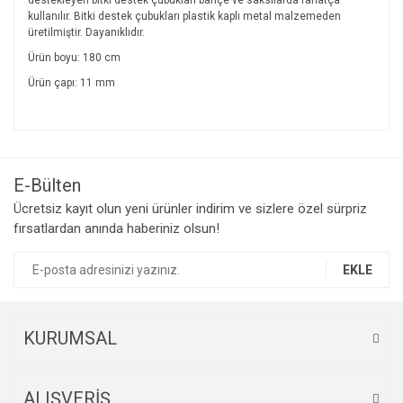
destekleyen bitki destek çubukları bahçe ve saksılarda rahatça
kullanılır. Bitki destek çubukları plastik kaplı metal malzemeden
üretilmiştir. Dayanıklıdır.
Ürün boyu: 180 cm
Ürün çapı: 11 mm
Bu ürünün fiyat bilgisi, resim, ürün açıklamalarında ve diğer
konularda yetersiz gördüğünüz noktaları öneri formunu
Bu ürüne ilk yorumu siz yapın!
kullanarak tarafımıza iletebilirsiniz.
Görüş ve önerileriniz için teşekkür ederiz.
E-Bülten
Yorum Yaz
Ücretsiz kayıt olun yeni ürünler indirim ve sizlere özel sürpriz
Ürün resmi kalitesiz, bozuk veya görüntülenemiyor.
fırsatlardan anında haberiniz olsun!
Ürün açıklamasında eksik bilgiler bulunuyor.
Ürün bilgilerinde hatalar bulunuyor.
EKLE
Ürün fiyatı diğer sitelerden daha pahalı.
Bu ürüne benzer farklı alternatifler olmalı.
KURUMSAL
ALIŞVERİŞ