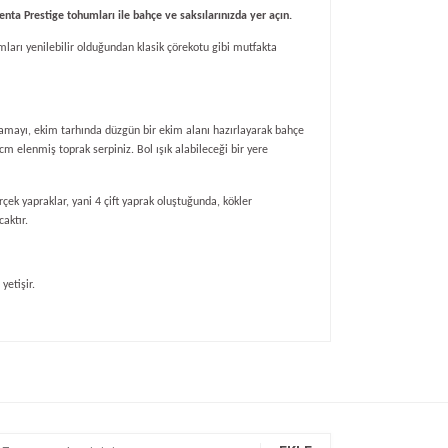
nta Prestige tohumları ile bahçe ve saksılarınızda yer açın.
arı yenilebilir olduğundan klasik çörekotu gibi mutfakta
lamayı, ekim tarhında düzgün bir ekim alanı hazırlayarak bahçe
m elenmiş toprak serpiniz. Bol ışık alabileceği bir yere
k yapraklar, yani 4 çift yaprak oluştuğunda, kökler
aktır.
yetişir.
ıza iletebilirsiniz.