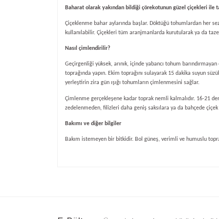
Baharat olarak yakından bildiği çörekotunun güzel çiçekleri ile 
Çiçeklenme bahar aylarında başlar. Döktüğü tohumlardan her sezo
kullanılabilir. Çiçekleri tüm aranjmanlarda kurutularak ya da taze 
Nasıl çimlendirilir?
Geçirgenliği yüksek, arınık, içinde yabancı tohum barındırmayan
toprağında yapın. Ekim toprağını sulayarak 15 dakika suyun süzülm
yerleştirin zira gün ışığı tohumların çimlenmesini sağlar.
Çimlenme gerçekleşene kadar toprak nemli kalmalıdır. 16-21 dere
zedelenmeden, filizleri daha geniş saksılara ya da bahçede çiçek t
Bakımı ve diğer bilgiler
Bakım istemeyen bir bitkidir. Bol güneş, verimli ve humuslu topra
Bu ürünün fiyat bilgisi, resim, ürün açıklamalarında v
Görüş ve önerileriniz için teşekkür ederiz.
Ürün resmi kalitesiz, bozuk veya görüntülenemiyo
Ürün açıklamasında eksik bilgiler bulunuyor.
Ürün bilgilerinde hatalar bulunuyor.