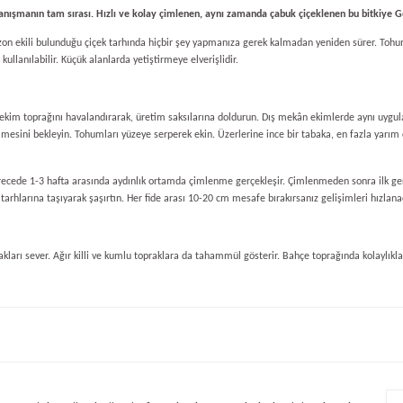
tanışmanın tam sırası. Hızlı ve kolay çimlenen, aynı zamanda çabuk çiçeklenen bu bitkiye Ge
n ekili bulunduğu çiçek tarhında hiçbir şey yapmanıza gerek kalmadan yeniden sürer. Tohuml
kullanılabilir. Küçük alanlarda yetiştirmeye elverişlidir.
 ekim toprağını havalandırarak, üretim saksılarına doldurun. Dış mekân ekimlerde aynı uygu
esini bekleyin. Tohumları yüzeye serperek ekin. Üzerlerine ince bir tabaka, en fazla yarım c
cede 1-3 hafta arasında aydınlık ortamda çimlenme gerçekleşir. Çimlenmeden sonra ilk gerçe
arhlarına taşıyarak şaşırtın. Her fide arası 10-20 cm mesafe bırakırsanız gelişimleri hızlanac
kları sever. Ağır killi ve kumlu topraklara da tahammül gösterir. Bahçe toprağında kolaylıkla 
e diğer konularda yetersiz gördüğünüz noktaları öneri formunu kullanarak tarafım
Bu ürüne ilk yorumu siz yapın!
r.
Yorum Yaz