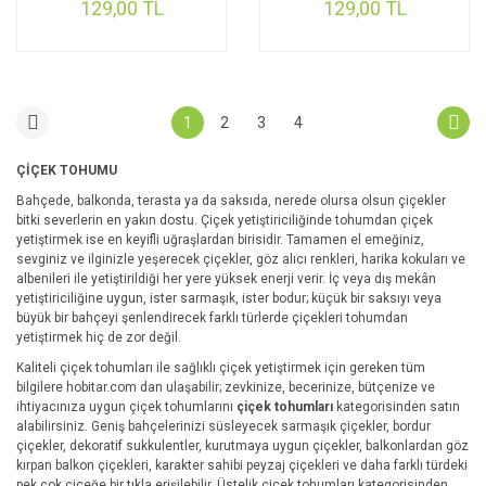
129,00 TL
129,00 TL
1
2
3
4
ÇİÇEK TOHUMU
Bahçede, balkonda, terasta ya da saksıda, nerede olursa olsun çiçekler
bitki severlerin en yakın dostu. Çiçek yetiştiriciliğinde tohumdan çiçek
yetiştirmek ise en keyifli uğraşlardan birisidir. Tamamen el emeğiniz,
sevginiz ve ilginizle yeşerecek çiçekler, göz alıcı renkleri, harika kokuları ve
albenileri ile yetiştirildiği her yere yüksek enerji verir. İç veya dış mekân
yetiştiriciliğine uygun, ister sarmaşık, ister bodur; küçük bir saksıyı veya
büyük bir bahçeyi şenlendirecek farklı türlerde çiçekleri tohumdan
yetiştirmek hiç de zor değil.
Kaliteli çiçek tohumları ile sağlıklı çiçek yetiştirmek için gereken tüm
bilgilere hobitar.com dan ulaşabilir; zevkinize, becerinize, bütçenize ve
ihtiyacınıza uygun çiçek tohumlarını
çiçek tohumları
kategorisinden satın
alabilirsiniz. Geniş bahçelerinizi süsleyecek sarmaşık çiçekler, bordur
çiçekler, dekoratif sukkulentler, kurutmaya uygun çiçekler, balkonlardan göz
kırpan balkon çiçekleri, karakter sahibi peyzaj çiçekleri ve daha farklı türdeki
pek çok çiçeğe bir tıkla erişilebilir. Üstelik çiçek tohumları kategorisinden