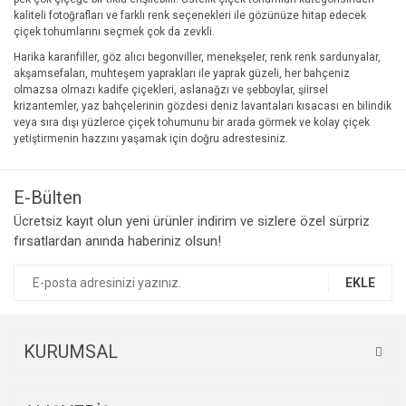
kaliteli fotoğrafları ve farklı renk seçenekleri ile gözünüze hitap edecek
çiçek tohumlarını seçmek çok da zevkli.
Harika karanfiller, göz alıcı begonviller, menekşeler, renk renk sardunyalar,
akşamsefaları, muhteşem yaprakları ile yaprak güzeli, her bahçeniz
olmazsa olmazı kadife çiçekleri, aslanağzı ve şebboylar, şiirsel
krizantemler, yaz bahçelerinin gözdesi deniz lavantaları kısacası en bilindik
veya sıra dışı yüzlerce çiçek tohumunu bir arada görmek ve kolay çiçek
yetiştirmenin hazzını yaşamak için doğru adrestesiniz.
E-Bülten
Ücretsiz kayıt olun yeni ürünler indirim ve sizlere özel sürpriz
fırsatlardan anında haberiniz olsun!
EKLE
KURUMSAL