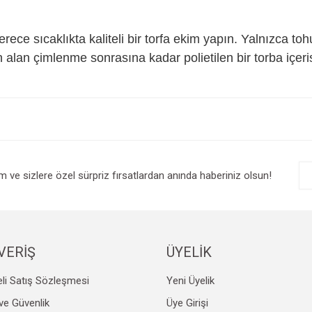
rece sıcaklıkta kaliteli bir torfa ekim yapın. Yalnızca to
alan çimlenme sonrasına kadar polietilen bir torba içeris
e diğer konularda yetersiz gördüğünüz noktaları öneri formunu kullanarak tarafım
Bu ürüne ilk yorumu siz yapın!
r.
Yorum Yaz
im ve sizlere özel sürpriz fırsatlardan anında haberiniz olsun!
VERİŞ
ÜYELİK
li Satış Sözleşmesi
Yeni Üyelik
Gönder
k ve Güvenlik
Üye Girişi