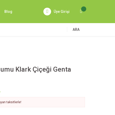
Blog
Üye Girişi
ARA
umu Klark Çiçeği Genta
L
yan taksitlerle!