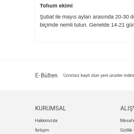
Tohum ekimi
Şubat ile mayıs ayları arasında 20-30 de
biçimde nemli tutun. Genelde 14-21 gün 
Bu ürünün fiyat bilgisi, resim, ürün açıklamalarında v
Görüş ve önerileriniz için teşekkür ederiz.
Ürün resmi kalitesiz, bozuk veya görüntülenemiyo
Ürün açıklamasında eksik bilgiler bulunuyor.
Ürün bilgilerinde hatalar bulunuyor.
E-Bülten
Ücretsiz kayıt olun yeni ürünler indir
Ürün fiyatı diğer sitelerden daha pahalı.
Bu ürüne benzer farklı alternatifler olmalı.
KURUMSAL
ALIŞ
Hakkımızda
Mesafe
İletişim
Gizlili