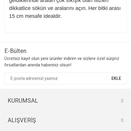
geldiklerinde araları çok sıkışık olan filizleri
dikkatlice sökün ve aralarını açın. Her bitki arası
15 cm mesafe idealdir.
Bu ürünün fiyat bilgisi, resim, ürün açıklamalarında ve diğer
konularda yetersiz gördüğünüz noktaları öneri formunu
Bu ürüne ilk yorumu siz yapın!
kullanarak tarafımıza iletebilirsiniz.
Görüş ve önerileriniz için teşekkür ederiz.
E-Bülten
Yorum Yaz
Ücretsiz kayıt olun yeni ürünler indirim ve sizlere özel sürpriz
Ürün resmi kalitesiz, bozuk veya görüntülenemiyor.
fırsatlardan anında haberiniz olsun!
Ürün açıklamasında eksik bilgiler bulunuyor.
Ürün bilgilerinde hatalar bulunuyor.
EKLE
Ürün fiyatı diğer sitelerden daha pahalı.
Bu ürüne benzer farklı alternatifler olmalı.
KURUMSAL
ALIŞVERİŞ
Gönder