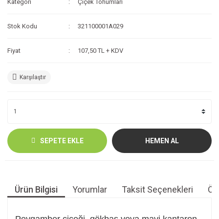
Kategori
Çiçek Tohumları
Stok Kodu
321100001A029
Fiyat
107,50 TL + KDV
Karşılaştır
SEPETE EKLE
HEMEN AL
Ürün Bilgisi
Yorumlar
Taksit Seçenekleri
Öne