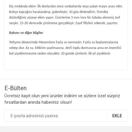
Dış mekânda ekim: İlk donlardan önce sonbaharda veya şubat-mayıs arası ekin.
Bahçe toprağını havalandırıp, gübreleyin. 10 gün dinlendirin. Tırmıkla
düzlediğiniz yüzeye ekim yapın. Üzerlerine 3 mm ince bir tabaka elenmiş torf
serpin. 15-20 derecede çimlenme gerçekleşir. Zayıf filizleri sökerek, şaşırtın.
Bakımı ve diğer bilgiler
Yetişme döneminde Mezemlere fazla su vermeyin. Fazla su boylanmalarına
sebep olur. Az su, bitkinin yayılmasına, derli toplu durmasına ama en önemlisi
bol çiçeklenmesine neden olacaktır. 20 günde çimlenir, ilk yıl çiçeklenir.
Bu ürünün fiyat bilgisi, resim, ürün açıklamalarında ve diğer
konularda yetersiz gördüğünüz noktaları öneri formunu
Bu ürüne ilk yorumu siz yapın!
kullanarak tarafımıza iletebilirsiniz.
Görüş ve önerileriniz için teşekkür ederiz.
E-Bülten
Yorum Yaz
Ücretsiz kayıt olun yeni ürünler indirim ve sizlere özel sürpriz
Ürün resmi kalitesiz, bozuk veya görüntülenemiyor.
fırsatlardan anında haberiniz olsun!
Ürün açıklamasında eksik bilgiler bulunuyor.
Ürün bilgilerinde hatalar bulunuyor.
EKLE
Ürün fiyatı diğer sitelerden daha pahalı.
Bu ürüne benzer farklı alternatifler olmalı.