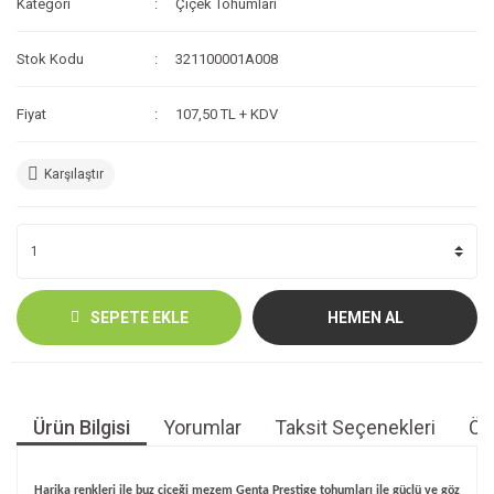
Kategori
Çiçek Tohumları
Stok Kodu
321100001A008
Fiyat
107,50 TL + KDV
Karşılaştır
SEPETE EKLE
HEMEN AL
Ürün Bilgisi
Yorumlar
Taksit Seçenekleri
Öne
Harika renkleri ile buz çiçeği mezem Genta Prestige tohumları ile güçlü ve göz