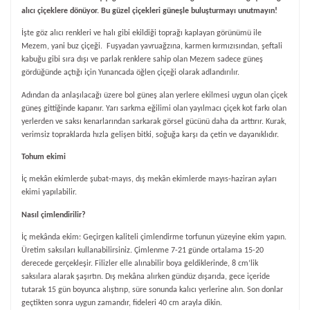
alıcı çiçeklere dönüyor. Bu güzel çiçekleri güneşle buluşturmayı unutmayın!
İşte göz alıcı renkleri ve halı gibi ekildiği toprağı kaplayan görünümü ile
Mezem, yani buz çiçeği.
Fuşyadan yavruağzına, karmen kırmızısından, şeftali
kabuğu gibi sıra dışı ve parlak renklere sahip olan Mezem sadece güneş
gördüğünde açtığı için Yunancada öğlen çiçeği olarak adlandırılır.
Adından da anlaşılacağı üzere bol güneş alan yerlere ekilmesi uygun olan çiçek
güneş gittiğinde kapanır. Yarı sarkma eğilimi olan yayılmacı çiçek kot farkı olan
yerlerden ve saksı kenarlarından sarkarak görsel gücünü daha da arttırır. Kurak,
verimsiz topraklarda hızla gelişen bitki, soğuğa karşı da çetin ve dayanıklıdır.
Tohum ekimi
İç mekân ekimlerde şubat-mayıs, dış mekân ekimlerde mayıs-haziran ayları
ekimi yapılabilir.
Nasıl çimlendirilir?
İç mekânda ekim: Geçirgen kaliteli çimlendirme torfunun yüzeyine ekim yapın.
Üretim saksıları kullanabilirsiniz. Çimlenme 7-21 günde ortalama 15-20
derecede gerçekleşir. Filizler elle alınabilir boya geldiklerinde, 8 cm’lik
saksılara alarak şaşırtın. Dış mekâna alırken gündüz dışarıda, gece içeride
tutarak 15 gün boyunca alıştırıp, süre sonunda kalıcı yerlerine alın. Son donlar
geçtikten sonra uygun zamandır, fideleri 40 cm arayla dikin.