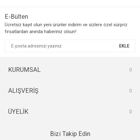
kullanarak tarafımıza iletebilirsiniz.
Görüş ve önerileriniz için teşekkür ederiz.
E-Bülten
Yorum Yaz
Ücretsiz kayıt olun yeni ürünler indirim ve sizlere özel sürpriz
Ürün resmi kalitesiz, bozuk veya görüntülenemiyor.
fırsatlardan anında haberiniz olsun!
Ürün açıklamasında eksik bilgiler bulunuyor.
Ürün bilgilerinde hatalar bulunuyor.
EKLE
Ürün fiyatı diğer sitelerden daha pahalı.
Bu ürüne benzer farklı alternatifler olmalı.
KURUMSAL
ALIŞVERİŞ
Gönder
ÜYELİK
Bizi Takip Edin