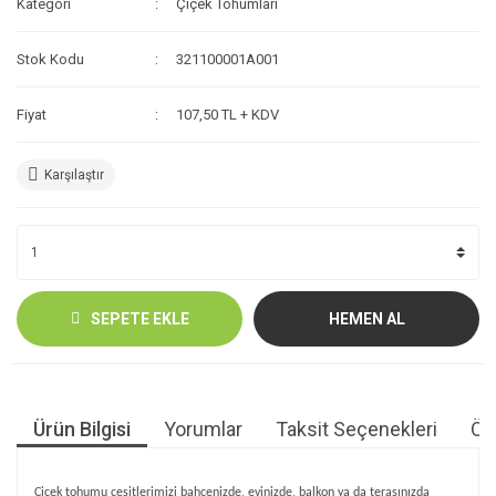
Kategori
Çiçek Tohumları
Stok Kodu
321100001A001
Fiyat
107,50 TL + KDV
Karşılaştır
SEPETE EKLE
HEMEN AL
Ürün Bilgisi
Yorumlar
Taksit Seçenekleri
Öne
Çiçek tohumu çeşitlerimizi bahçenizde, evinizde, balkon ya da terasınızda