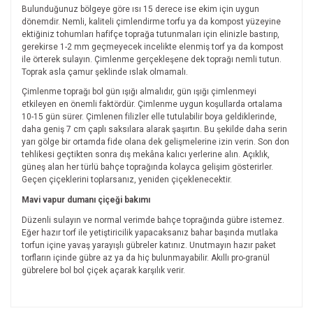
Bulunduğunuz bölgeye göre ısı 15 derece ise ekim için uygun
dönemdir. Nemli, kaliteli çimlendirme torfu ya da kompost yüzeyine
ektiğiniz tohumları hafifçe toprağa tutunmaları için elinizle bastırıp,
gerekirse 1-2 mm geçmeyecek incelikte elenmiş torf ya da kompost
ile örterek sulayın. Çimlenme gerçekleşene dek toprağı nemli tutun.
Toprak asla çamur şeklinde ıslak olmamalı.
Çimlenme toprağı bol gün ışığı almalıdır, gün ışığı çimlenmeyi
etkileyen en önemli faktördür. Çimlenme uygun koşullarda ortalama
10-15 gün sürer. Çimlenen filizler elle tutulabilir boya geldiklerinde,
daha geniş 7 cm çaplı saksılara alarak şaşırtın. Bu şekilde daha serin
yarı gölge bir ortamda fide olana dek gelişmelerine izin verin. Son don
tehlikesi geçtikten sonra dış mekâna kalıcı yerlerine alın. Açıklık,
güneş alan her türlü bahçe toprağında kolayca gelişim gösterirler.
Geçen çiçeklerini toplarsanız, yeniden çiçeklenecektir.
Mavi vapur dumanı çiçeği bakımı
Düzenli sulayın ve normal verimde bahçe toprağında gübre istemez.
Eğer hazır torf ile yetiştiricilik yapacaksanız bahar başında mutlaka
torfun içine yavaş yarayışlı gübreler katınız. Unutmayın hazır paket
torfların içinde gübre az ya da hiç bulunmayabilir. Akıllı pro-granül
gübrelere bol bol çiçek açarak karşılık verir.
Bu ürünün fiyat bilgisi, resim, ürün açıklamalarında ve diğer
konularda yetersiz gördüğünüz noktaları öneri formunu
Bu ürüne ilk yorumu siz yapın!