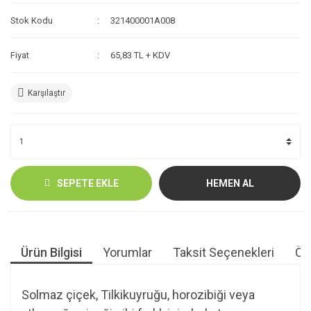
Stok Kodu
321400001A008
Fiyat
65,83 TL + KDV
Karşılaştır
SEPETE EKLE
HEMEN AL
Ürün Bilgisi
Yorumlar
Taksit Seçenekleri
Öne
Solmaz çiçek, Tilkikuyruğu, horozibiği veya