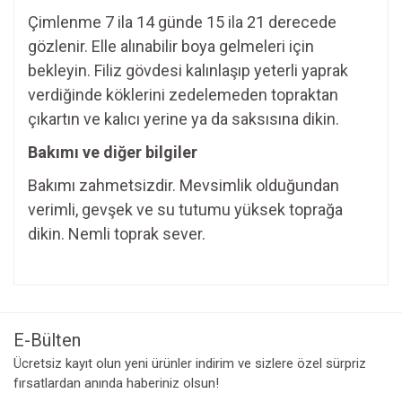
Çimlenme 7 ila 14 günde 15 ila 21 derecede
gözlenir. Elle alınabilir boya gelmeleri için
bekleyin. Filiz gövdesi kalınlaşıp yeterli yaprak
verdiğinde köklerini zedelemeden topraktan
çıkartın ve kalıcı yerine ya da saksısına dikin.
Bakımı ve diğer bilgiler
Bakımı zahmetsizdir. Mevsimlik olduğundan
verimli, gevşek ve su tutumu yüksek toprağa
dikin. Nemli toprak sever.
Bu ürünün fiyat bilgisi, resim, ürün açıklamalarında ve diğer
konularda yetersiz gördüğünüz noktaları öneri formunu
Bu ürüne ilk yorumu siz yapın!
kullanarak tarafımıza iletebilirsiniz.
Görüş ve önerileriniz için teşekkür ederiz.
E-Bülten
Yorum Yaz
Ücretsiz kayıt olun yeni ürünler indirim ve sizlere özel sürpriz
Ürün resmi kalitesiz, bozuk veya görüntülenemiyor.
fırsatlardan anında haberiniz olsun!
Ürün açıklamasında eksik bilgiler bulunuyor.