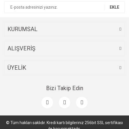
Ürün bilgilerinde hatalar bulunuyor.
EKLE
Ürün fiyatı diğer sitelerden daha pahalı.
Bu ürüne benzer farklı alternatifler olmalı.
KURUMSAL
ALIŞVERİŞ
Gönder
ÜYELİK
Bizi Takip Edin
© Tüm hakları saklıdır. Kredi kartı bilgileriniz 256bit SSL sertifikası
ile korunmaktadır.