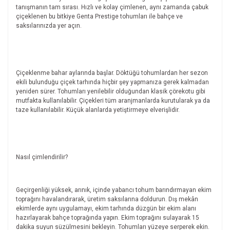
tanışmanın tam sırası. Hızlı ve kolay çimlenen, aynı zamanda çabuk
çiçeklenen bu bitkiye Genta Prestige tohumları ile bahçe ve
saksılarınızda yer açın.
Çiçeklenme bahar aylarında başlar. Döktüğü tohumlardan her sezon
ekili bulunduğu çiçek tarhında hiçbir şey yapmanıza gerek kalmadan
yeniden sürer. Tohumları yenilebilir olduğundan klasik çörekotu gibi
mutfakta kullanılabilir. Çiçekleri tüm aranjmanlarda kurutularak ya da
taze kullanılabilir. Küçük alanlarda yetiştirmeye elverişlidir.
Nasıl çimlendirilir?
Geçirgenliği yüksek, arınık, içinde yabancı tohum barındırmayan ekim
toprağını havalandırarak, üretim saksılarına doldurun. Dış mekân
ekimlerde aynı uygulamayı, ekim tarhında düzgün bir ekim alanı
hazırlayarak bahçe toprağında yapın. Ekim toprağını sulayarak 15
dakika suyun süzülmesini bekleyin. Tohumları yüzeye serperek ekin.