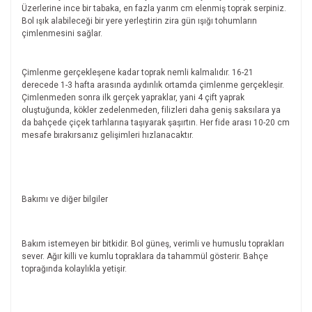
Üzerlerine ince bir tabaka, en fazla yarım cm elenmiş toprak serpiniz.
Bol ışık alabileceği bir yere yerleştirin zira gün ışığı tohumların
çimlenmesini sağlar.
Çimlenme gerçekleşene kadar toprak nemli kalmalıdır. 16-21
derecede 1-3 hafta arasında aydınlık ortamda çimlenme gerçekleşir.
Çimlenmeden sonra ilk gerçek yapraklar, yani 4 çift yaprak
oluştuğunda, kökler zedelenmeden, filizleri daha geniş saksılara ya
da bahçede çiçek tarhlarına taşıyarak şaşırtın. Her fide arası 10-20 cm
mesafe bırakırsanız gelişimleri hızlanacaktır.
Bakımı ve diğer bilgiler
Bakım istemeyen bir bitkidir. Bol güneş, verimli ve humuslu toprakları
sever. Ağır killi ve kumlu topraklara da tahammül gösterir. Bahçe
toprağında kolaylıkla yetişir.
Bu ürünün fiyat bilgisi, resim, ürün açıklamalarında ve diğer