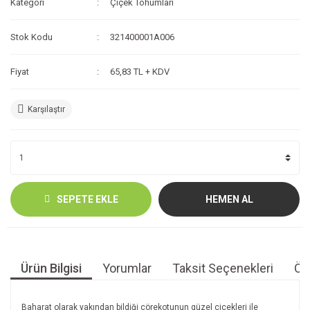
Kategori
Çiçek Tohumları
Stok Kodu
321400001A006
Fiyat
65,83 TL + KDV
Karşılaştır
SEPETE EKLE
HEMEN AL
Ürün Bilgisi
Yorumlar
Taksit Seçenekleri
Öne
Baharat olarak yakından bildiği çörekotunun güzel çiçekleri ile